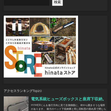
検索
ー
シ
ョ
ン
アクセスランキングTop20