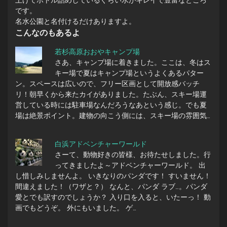
上げてボトル詰めしているぐらい水がキレイで豊富なところ
です。
名水公園と名付けるだけありますよ。
こんなのもあるよ
若杉高原おおやキャンプ場
さあ、キャンプ場に着きました。ここは、冬はス
キー場で夏はキャンプ場というよくあるパター
ン。スペースは広いので、フリー区画として開放感バッチ
リ！朝早くから来たカイがありました。たぶん、スキー場運
営している時には駐車場なんだろうなあという感じ。でも夏
場は絶景ポイント。建物の向こう側には、スキー場の雰囲気…
白浜アドベンチャーワールド
さーて、動物好きの皆様、お待たせしました。行
ってきましたよ～アドベンチャーワールド。 出
し惜しみしませんよ。 いきなりのパンダです！ すいません！
間違えました！（ワザと？） なんと、パンダ ラブ…。パンダ
愛とでも訳すのでしょうか？ 入り口を入ると、いたーっ！ 動
画でもどうぞ。 外にもいました。 ゲ…