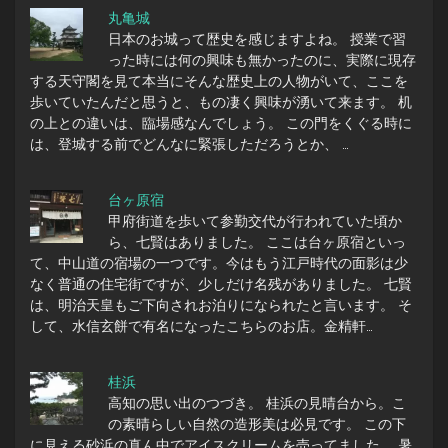
丸亀城
日本のお城って歴史を感じますよね。 授業で習
った時には何の興味も無かったのに、実際に現存
する天守閣を見て本当にそんな歴史上の人物がいて、ここを
歩いていたんだと思うと、もの凄く興味が湧いて来ます。 机
の上との違いは、臨場感なんでしょう。 この門をくぐる時に
は、登城する前でどんなに緊張しただろうとか、 …
台ヶ原宿
甲府街道を歩いて参勤交代が行われていた頃か
ら、七賢はありました。 ここは台ヶ原宿といっ
て、中山道の宿場の一つです。今はもう江戸時代の面影は少
なく普通の住宅街ですが、少しだけ名残がありました。 七賢
は、明治天皇もご下向されお泊りになられたと言います。 そ
して、水信玄餅で有名になったこちらのお店。金精軒…
桂浜
高知の思い出のつづき。 桂浜の見晴台から。こ
の素晴らしい自然の造形美は必見です。 この下
に見える砂浜の真ん中でアイスクリームを売ってました。 暑