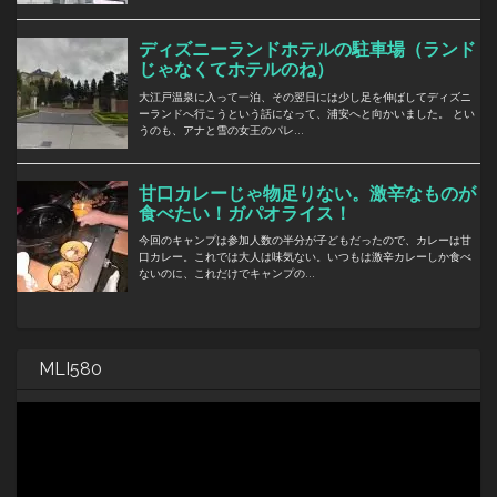
MLI580
動
画
プ
レ
ー