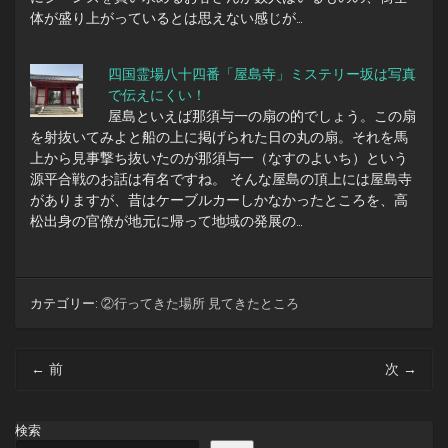
体が盛り上がっているとは思えない感じが…
四国霊場八十四番「屋島寺」ミステリー坂は写真
で伝えにくい！
屋島といえば那須与一の扇の的でしょう。この扇
を射抜いてみよと船の上に掲げられた日の丸の扇。それを馬
上から見事撃ち抜いたのが那須与一（なすのよいち）という
源平合戦のお話は有名ですね。 そんな屋島の頂上には屋島寺
がありますが、昔はケーブルカーしかなかったところを、高
松出身の官僚が地元に帰って地域の発展の…
カテゴリー:
②行ってきた場所 見てきたところ
投
←
前
次
→
稿
ナ
ビ
検索
ゲ