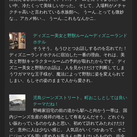
い中、冷たくって美味しいかった。 そして、入場料がメチャ
クチャ高いと言われている水族館へ。 うーん…とっても微妙
な…。アカメ怖い…。 うーん…これもなんかニ…
ディズニー美女と野獣ルーム〜ディズニーランド
ホテル
そうそう。もうひとつお話しするのを忘れてた！
ディズニーランドホテルに宿泊した一番の理由。それは、美
女と野獣キャラクタールームの予約が取れたからです。 ディ
ズニー美女と野獣のお話は、人を見かけだけで判断してしま
うワガママな王子様が、魔法によって野獣に姿を変えられて
しまい、もしその姿のままで人から愛され…
児島ジーンズストリート。町おこしとしては良い
テーマだね！
野崎家旧宅の前の道から駅へと向かう一帯は、国
内ジーンズ生産の発祥の地として有名なんだそう。どれぐら
い賑わっているのかなあと思い、初めて訪れてみたわけだけ
ど、意外に人は少ない感じ。 人気店がいくつかあって、そこ
にジーンズを買い求めるお客さんが数人はいるものの、街全