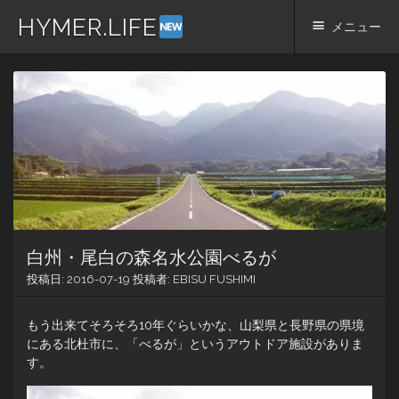
HYMER.LIFE
メニュー
コ
ン
テ
ン
ツ
へ
ス
キ
ッ
プ
白州・尾白の森名水公園べるが
投稿日:
2016-07-19
投稿者:
EBISU FUSHIMI
もう出来てそろそろ10年ぐらいかな、山梨県と長野県の県境
にある北杜市に、「べるが」というアウトドア施設がありま
す。