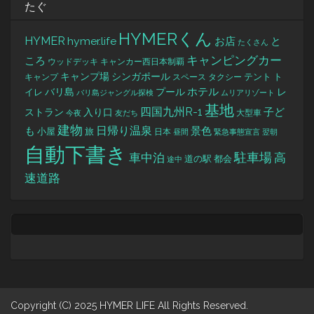
たぐ
HYMERくん
HYMER
hymer.life
お店
と
たくさん
キャンピングカー
ころ
キャンカー西日本制覇
ウッドデッキ
キャンプ場
シンガポール
タクシー
テント
ト
キャンプ
スペース
バリ島
ホテル
レ
プール
イレ
バリ島ジャングル探検
ムリアリゾート
基地
四国九州R-1
ストラン
子ど
入り口
大型車
今夜
友だち
建物
日帰り温泉
景色
も
小屋
旅
日本
昼間
緊急事態宣言
翌朝
自動下書き
駐車場
車中泊
高
道の駅
都会
途中
速道路
Copyright (C) 2025 HYMER LIFE All Rights Reserved.