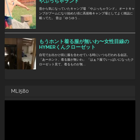
MLI580
動
画
プ
レ
ー
ヤ
ー