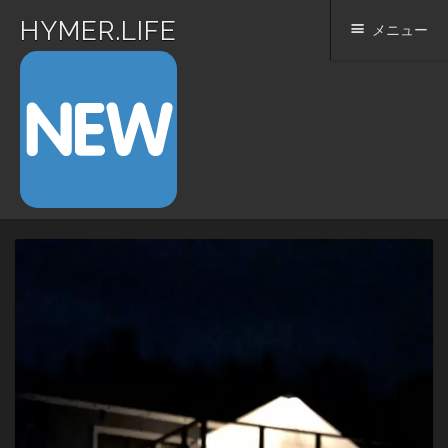
HYMER.LIFE
メニュー
コ
ン
テ
ン
ツ
へ
ス
キ
ッ
プ