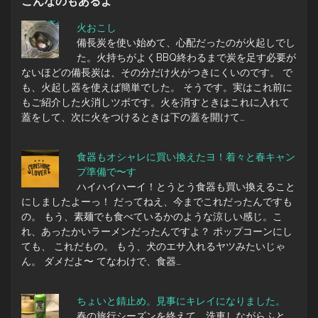
こんなのもあるよ
火おこし
備長炭を使い始めて、心配だったのが火起しでし
た。火持ちがよくBBQ終わるまで炭を足す必要が
ないほどの備長炭は、その分だけ火がつきにくいのです。 で
も、火起し器を使えば簡単でした。 そうです。実はこれ前に
もご紹介した火消しツボです。火を消すときはこれに入れて
蓋をして、次に火をつけるときは下の蓋を開けて…
食器もオシャレに買い換えたヨ！着々と春キャン
プ準備で〜す
ハイハイハーイ！とうとう食器も買い換えること
にしましたよーっ！ だってねえ、今までこれだったんですも
の。 もう、素麺でも食べているかのような涼しい感じ。こ
れ、あったかいラーメンだったんですよ？ ポップコーンにし
ても、 これだもの。 もう、犬のエサ入れるヤツみたいじゃ
ん。 ダメだよ〜 てなわけで、食器…
ちょいと錆止め。見事にキレイになりました。
春の旅行シーズンを終えて、洗車しながらふと