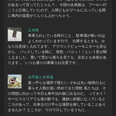
があるって言ってたじゃん？」 今回の企画旅は、プールへ行
こうと計画していたので、人間どもがプールに入っている間
に車内の温度がぐんぐん上がっちゃう…
止水栓
車庫入れしている時のこと。 駐車場が狭いのは
よくわかっていますので、 出庫するときも、か
なり注意深く入れてます。 アラウンドビューモニターも見な
がら、 バックしている時に、突然、バコッ！！という音が聞
こえました。 驚いて窓から後ろを見ても、左右とも余裕があ
ります…。 いつも通りの車庫入れ位置です。 …
水平器と水準器
真っ平らな場所で寝たい…それは丸い地球の上に
暮らす人類が追い求めてきた理想…私たちは、そ
の理想に向かって今日も車中泊の旅に出るのだ。 ってオイ！
サービスエリアでも道の駅でも、微妙に斜面になっていると
ころがあって、出来るだけ平らな場所を探していることあり
ませんか？ ところが、ウロウロしているうちに、…