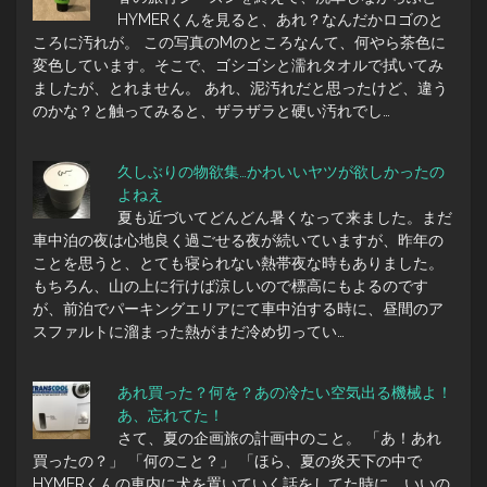
HYMERくんを見ると、あれ？なんだかロゴのと
ころに汚れが。 この写真のMのところなんて、何やら茶色に
変色しています。そこで、ゴシゴシと濡れタオルで拭いてみ
ましたが、とれません。 あれ、泥汚れだと思ったけど、違う
のかな？と触ってみると、ザラザラと硬い汚れでし…
久しぶりの物欲集…かわいいヤツが欲しかったの
よねえ
夏も近づいてどんどん暑くなって来ました。まだ
車中泊の夜は心地良く過ごせる夜が続いていますが、昨年の
ことを思うと、とても寝られない熱帯夜な時もありました。
もちろん、山の上に行けば涼しいので標高にもよるのです
が、前泊でパーキングエリアにて車中泊する時に、昼間のア
スファルトに溜まった熱がまだ冷め切ってい…
あれ買った？何を？あの冷たい空気出る機械よ！
あ、忘れてた！
さて、夏の企画旅の計画中のこと。 「あ！あれ
買ったの？」 「何のこと？」 「ほら、夏の炎天下の中で
HYMERくんの車内に犬を置いていく話をしてた時に、いいの