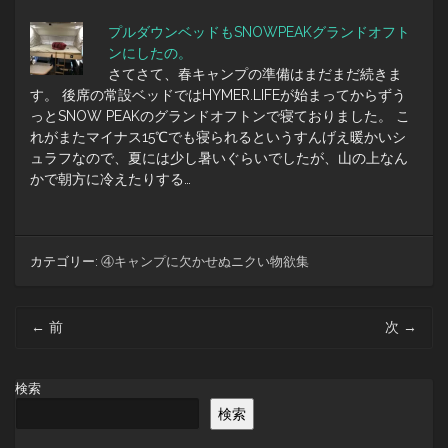
プルダウンベッドもSNOWPEAKグランドオフト
ンにしたの。
さてさて、春キャンプの準備はまだまだ続きま
す。 後席の常設ベッドではHYMER.LIFEが始まってからずう
っとSNOW PEAKのグランドオフトンで寝ておりました。 こ
れがまたマイナス15℃でも寝られるというすんげえ暖かいシ
ュラフなので、夏には少し暑いぐらいでしたが、山の上なん
かで朝方に冷えたりする…
カテゴリー:
④キャンプに欠かせぬニクい物欲集
投
←
前
次
→
稿
ナ
ビ
検索
ゲ
検索
ー
シ