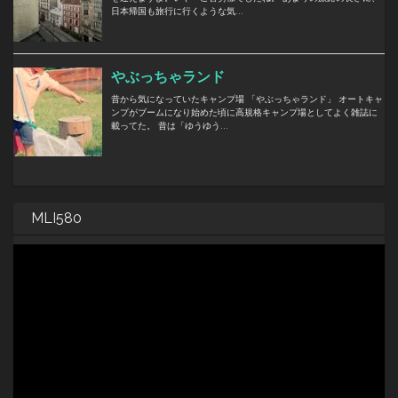
MLI580
動
画
プ
レ
ー
ヤ
ー