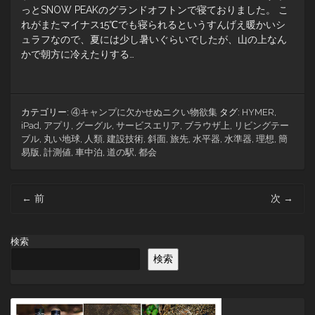
っとSNOW PEAKのグランドオフトンで寝ておりました。 こ
れがまたマイナス15℃でも寝られるというすんげえ暖かいシ
ュラフなので、夏には少し暑いぐらいでしたが、山の上なん
かで朝方に冷えたりする…
カテゴリー:
④キャンプに欠かせぬニクい物欲集
タグ:
HYMER
,
iPad
,
アプリ
,
グーグル
,
サービスエリア
,
ブラウザ上
,
リビングテー
ブル
,
丸い地球
,
人類
,
建設技術
,
斜面
,
旅先
,
水平器
,
水準器
,
理想
,
簡
易版
,
計測値
,
車中泊
,
道の駅
,
都会
投
←
前
次
→
稿
ナ
ビ
検索
ゲ
検索
ー
シ
ョ
ン