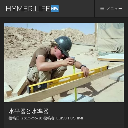
HYMER.LIFE
メニュー
コ
ン
テ
ン
ツ
へ
ス
キ
ッ
プ
水平器と水準器
投稿日:
2016-06-18
投稿者:
EBISU FUSHIMI