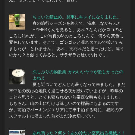
ちょいと錆止め。見事にキレイになりました。
春の旅行シーズンを終えて、洗車しながらふと
HYMERくんを見ると、あれ？なんだかロゴのと
ころに汚れが。 この写真のMのところなんて、何やら茶色に
変色しています。そこで、ゴシゴシと濡れタオルで拭いてみ
ましたが、とれません。 あれ、泥汚れだと思ったけど、違う
のかな？と触ってみると、ザラザラと硬い汚れでし…
久しぶりの物欲集…かわいいヤツが欲しかったの
よねえ
夏も近づいてどんどん暑くなって来ました。まだ
車中泊の夜は心地良く過ごせる夜が続いていますが、昨年の
ことを思うと、とても寝られない熱帯夜な時もありました。
もちろん、山の上に行けば涼しいので標高にもよるのです
が、前泊でパーキングエリアにて車中泊する時に、昼間のア
スファルトに溜まった熱がまだ冷め切ってい…
あれ買った？何を？あの冷たい空気出る機械よ！