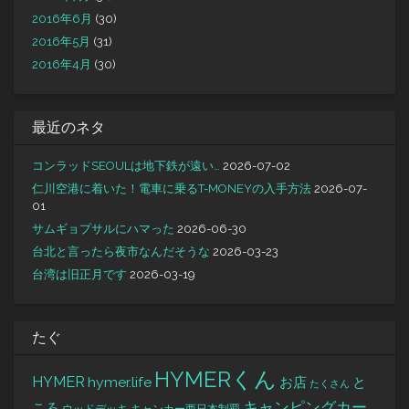
2016年6月
(30)
2016年5月
(31)
2016年4月
(30)
最近のネタ
コンラッドSEOULは地下鉄が遠い…
2026-07-02
仁川空港に着いた！電車に乗るT-MONEYの入手方法
2026-07-
01
サムギョプサルにハマった
2026-06-30
台北と言ったら夜市なんだそうな
2026-03-23
台湾は旧正月です
2026-03-19
たぐ
HYMERくん
HYMER
hymer.life
お店
と
たくさん
キャンピングカー
ころ
キャンカー西日本制覇