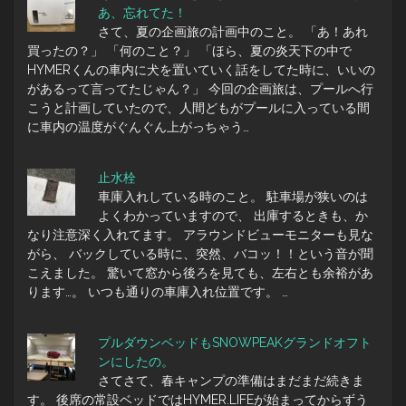
あ、忘れてた！
さて、夏の企画旅の計画中のこと。 「あ！あれ
買ったの？」 「何のこと？」 「ほら、夏の炎天下の中で
HYMERくんの車内に犬を置いていく話をしてた時に、いいの
があるって言ってたじゃん？」 今回の企画旅は、プールへ行
こうと計画していたので、人間どもがプールに入っている間
に車内の温度がぐんぐん上がっちゃう…
止水栓
車庫入れしている時のこと。 駐車場が狭いのは
よくわかっていますので、 出庫するときも、か
なり注意深く入れてます。 アラウンドビューモニターも見な
がら、 バックしている時に、突然、バコッ！！という音が聞
こえました。 驚いて窓から後ろを見ても、左右とも余裕があ
ります…。 いつも通りの車庫入れ位置です。 …
プルダウンベッドもSNOWPEAKグランドオフト
ンにしたの。
さてさて、春キャンプの準備はまだまだ続きま
す。 後席の常設ベッドではHYMER.LIFEが始まってからずう