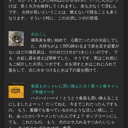
けば、長く火力を維持してくれますし、灰も少なくて済むん
です。 火持が良いということは、燃えないで残ることも多く
なります。 そういう時に、この火消しツボの登場…
火おこし
備長炭を使い始めて、心配だったのが火起しでし
た。火持ちがよくBBQ終わるまで炭を足す必要が
ないほどの備長炭は、その分だけ火がつきにくいのです。 で
も、火起し器を使えば簡単でした。 そうです。実はこれ前に
もご紹介した火消しツボです。火を消すときはこれに入れて
蓋をして、次に火をつけるときは下の蓋を開けて…
食器もオシャレに買い換えたヨ！着々と春キャン
プ準備で〜す
ハイハイハーイ！とうとう食器も買い換えること
にしましたよーっ！ だってねえ、今までこれだったんですも
の。 もう、素麺でも食べているかのような涼しい感じ。こ
れ、あったかいラーメンだったんですよ？ ポップコーンにし
ても、 これだもの。 もう、犬のエサ入れるヤツみたいじゃ
ん。 ダメだよ〜 てなわけで、食器…