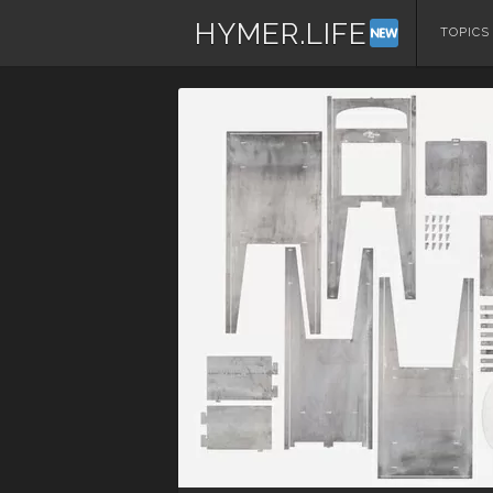
HYMER.LIFE
コ
TOPICS
ン
テ
ン
ツ
へ
ス
キ
ッ
プ