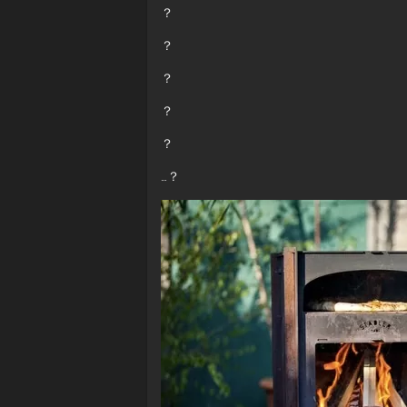
？
？
？
？
？
…？