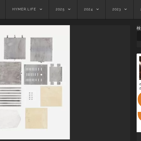
HYMER.LIFE
2025
2024
2023
検