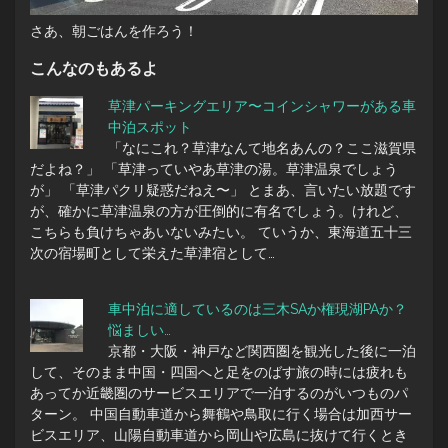
さあ、朝ごはんを作ろう！
こんなのもあるよ
草津パーキングエリア〜コインシャワーがある車
中泊スポット
「なにこれ？草津なんて地名あんの？ここ滋賀県
だよね？」 「草津っていやあ草津の湯。草津温泉でしょう
が」 「草津パクリ疑惑だねえ〜」 とまあ、言いたい放題です
が、確かに草津温泉の方が圧倒的に有名でしょう。けれど、
こちらも負けちゃあいないみたい。 ていうか、東海道五十三
次の宿場町として栄えた草津宿として…
車中泊に適しているのは三木SAか権現湖PAか？
悩ましい…
京都・大阪・神戸など関西圏を観光した後に一泊
して、そのまま中国・四国へと足をのばす旅の時には疲れも
あってか近畿圏のサービスエリアで一泊するのがいつものパ
ターン。 中国自動車道から舞鶴や鳥取に行く場合は加西サー
ビスエリア、山陽自動車道から岡山や広島に抜けて行くとき