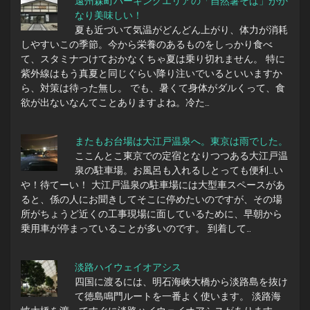
遠州森町パーキングエリアの「自然薯そば」がか
なり美味しい！
夏も近づいて気温がどんどん上がり、体力が消耗
しやすいこの季節。今から栄養のあるものをしっかり食べ
て、スタミナつけておかなくちゃ夏は乗り切れません。 特に
紫外線はもう真夏と同じぐらい降り注いでいるといいますか
ら、対策は待った無し。 でも、暑くて身体がダルくって、食
欲が出ないなんてことありますよね。冷た…
またもお台場は大江戸温泉へ。東京は雨でした。
ここんとこ東京での定宿となりつつある大江戸温
泉の駐車場。お風呂も入れるしとっても便利…い
や！待てーい！ 大江戸温泉の駐車場には大型車スペースがあ
ると、係の人にお聞きしてそこに停めたいのですが、その場
所がちょうど近くの工事現場に面しているために、早朝から
乗用車が停まっていることが多いのです。 到着して…
淡路ハイウェイオアシス
四国に渡るには、明石海峡大橋から淡路島を抜け
て徳島鳴門ルートを一番よく使います。 淡路海