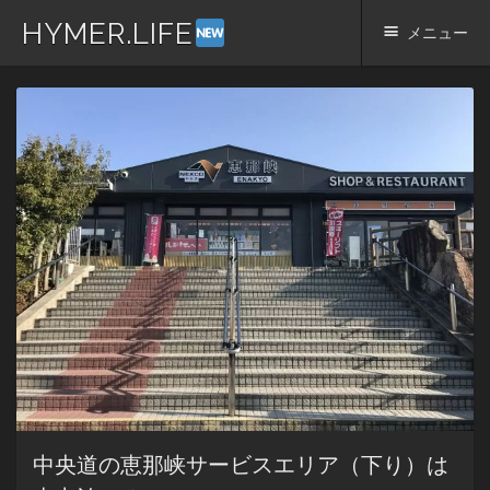
HYMER.LIFE
メニュー
コ
ン
テ
ン
ツ
へ
ス
キ
ッ
プ
中央道の恵那峡サービスエリア（下り）は