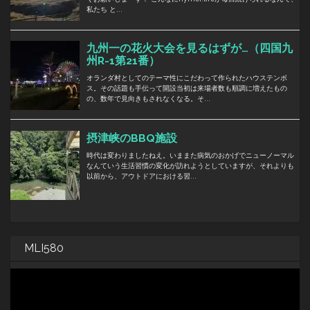
MLI580
動
画
プ