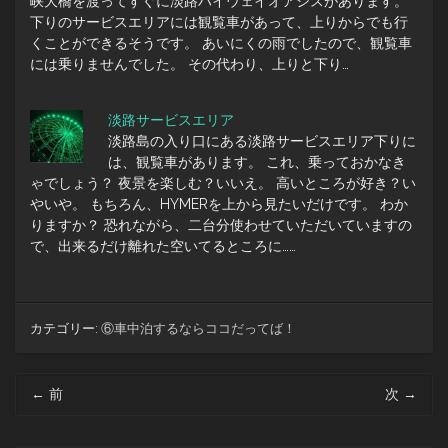
峡大橋を渡ってすぐに淡路ハイウェイオアシスがあります。
下りのサービスエリアには観覧車があって、上りからでも行
くことができるそうです。 あいにくの雨でしたので、観覧車
には乗りませんでした。 その代わり、上りと下り…
淡路サービスエリア
淡路島の入り口にある淡路サービスエリア下りに
は、観覧車があります。 これ、乗っておかなき
ゃでしょう？ 夜景を楽しむ？いいえ。 高いところが好き？い
やいや。 もちろん、HYMERを上から見たいだけです。 わか
りますか？ 恐れながら、二台分使わせていただいていますの
で、出来るだけ離れた空いてるところに……
カテゴリー:
⑥車中泊するならココだってば！
投
←
前
次
→
稿
ナ
ビ