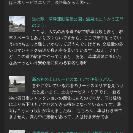
は三木サービスエリア、淡路島から四国へ…
道の駅「草津運動茶屋公園」温泉地に向かう正門
のよう。
ここは、人気のある道の駅で駐車台数も多く、駐
車スペースもあまり広くないですから、ここで車中泊ってい
うのはちょっと難しいかなって思うんですけども…交通量の多
いロマンチック街道が真ん中を貫いていますしねえ。 だけ
ど、この道の駅までやってくると、ああ、草津温泉に着いた
なあ〜っという安心感に変わる有名な場所…
新名神の土山サービスエリアで伊勢うどん。
意外に空いている穴場のサービスエリアを見つけ
たと思います。土山サービスエリアです。 新名
神の四日市ジャンクションの西側にあるのですが、同じ建物
に上りも下りもアクセスできる構造になっているんです。最
近はこういう設計が増えましたね。 もちろん、車は行き来で
きません。真ん中に建物があって、人は行き来ができ…