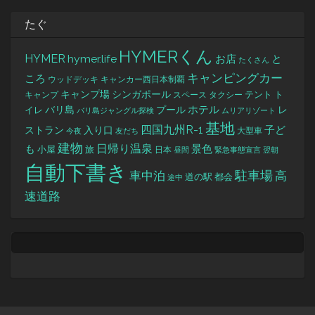
たぐ
HYMERくん
HYMER
hymer.life
お店
と
たくさん
キャンピングカー
ころ
キャンカー西日本制覇
ウッドデッキ
キャンプ場
シンガポール
タクシー
テント
ト
キャンプ
スペース
バリ島
ホテル
レ
プール
イレ
バリ島ジャングル探検
ムリアリゾート
基地
四国九州R-1
ストラン
子ど
入り口
大型車
今夜
友だち
建物
日帰り温泉
景色
も
小屋
旅
日本
昼間
緊急事態宣言
翌朝
自動下書き
駐車場
車中泊
高
道の駅
都会
途中
速道路