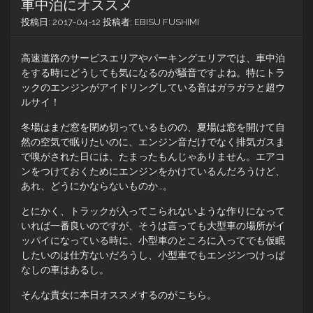
車中泊にオススメ
投稿日:
2017-04-12
投稿者:
EBISU FUSHIMI
高速道路のサービスエリアやパーキングエリアでは、車中泊
をする時にどうしても気になるのが騒音ですよね。特にトラ
ックのエンジンがアイドリングしている音はガラガラと超ウ
ルサイ！
冬場はまだ窓を閉め切っているものの、夏場は窓を開けて自
然の空気で眠りたいのに、エンジン音だけでなく排気ガスま
で嗅がされた日には、たまったもんじゃありません。エアコ
ンをつけておくためにエンジンをかけているんだろうけど、
あれ、どうにかならないものか…。
とにかく、トラックが入ってこられないような作りになって
いれば一番良いのですが、そうは言っても大型車の場所がイ
ッパイになっている時に、小型車のところに入ってでも仮眠
したいのは仕方ないだろうし、小型車でもエンジンつけっぱ
なしの車はあるし。
そんな貴女に本日オススメするのがこちら。