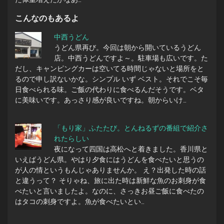
こんなのもあるよ
中西うどん
うどん県再び。今回は朝から開いているうどん
店。中西うどんですよ～。駐車場も広いです。た
だし、キャンピングカーは空いてる時間じゃないと場所をと
るので申し訳ないかな。シンプル いず ベスト。それでこそ毎
日食べられる味。ご飯の代わりに食べるんだそうです。ベタ
に美味いです。あっさり感が良いですね。朝からいけ…
「もり家」ふたたび。とんねるずの番組で紹介さ
れたらしい
夜になって四国は高松へと着きました。香川県と
いえばうどん県。やはり夕食にはうどんを食べたいと思うの
が人の情というもんじゃありませんか。 え？出発した時の話
と違うって？ そりゃね、旅に出た時は新鮮な魚のお刺身が食
べたいと言いましたよ。なのに、さっきお昼ご飯に食べたの
はタコの刺身ですよ。魚が食べたいとい…