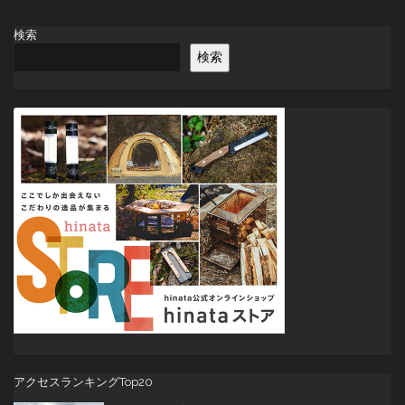
ナ
ビ
検索
ゲ
検索
ー
シ
ョ
ン
アクセスランキングTop20