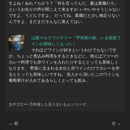
すよね！あれ？ちがう？「何を言ってんだ、夏は素麺だろ」
というお叱りの声が聞こえて来ますが…いやいやそうじゃない
ですよ。うどんですよ。 だってね、素麺だと少し物足りない
んですよ。まだまだそんなに衰えてはい…
山梨マルスワイナリー「甲州産の旅」いま国産ワ
インが美味しくなった！
それほどワインが好きというわけでもないです
が、ちょっと煮込み料理をするときなどに、例えばフツーの
カレー料理でも赤ワインを入れたりするととっても美味しく
なります。 野菜に含まれる水分と赤ワインだけでカレーを作
るととっても美味しいですね。 友人から頂いたこのワインも
葡萄果汁が入れてあるらしくとっても飲み…
カテゴリー:
⑦外食した店うまいもんシリーズ
投
←
前
次
→
稿