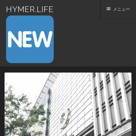
HYMER.LIFE
メニュー
コ
ン
テ
ン
ツ
へ
ス
キ
ッ
プ