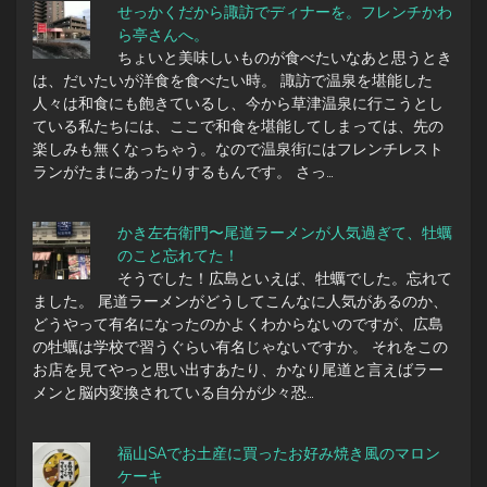
せっかくだから諏訪でディナーを。フレンチかわ
ら亭さんへ。
ちょいと美味しいものが食べたいなあと思うとき
は、だいたいが洋食を食べたい時。 諏訪で温泉を堪能した
人々は和食にも飽きているし、今から草津温泉に行こうとし
ている私たちには、ここで和食を堪能してしまっては、先の
楽しみも無くなっちゃう。なので温泉街にはフレンチレスト
ランがたまにあったりするもんです。 さっ…
かき左右衛門〜尾道ラーメンが人気過ぎて、牡蠣
のこと忘れてた！
そうでした！広島といえば、牡蠣でした。忘れて
ました。 尾道ラーメンがどうしてこんなに人気があるのか、
どうやって有名になったのかよくわからないのですが、広島
の牡蠣は学校で習うぐらい有名じゃないですか。 それをこの
お店を見てやっと思い出すあたり、かなり尾道と言えばラー
メンと脳内変換されている自分が少々恐…
福山SAでお土産に買ったお好み焼き風のマロン
ケーキ