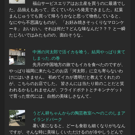
福山サービスエリアはお土産を買うのに最適でし
た。品揃えもあって、広くていろいろ発見できました。紅葉
まんじゅうでも買って帰ろうかなと思って物色していると、
なにやら不思議なものが。 「お好み焼きそっくりなマロンケ
ーキ」 おいおい。それは何だ？どんな味なんだ？？？ と一瞬
たじろいではみたものの、面白そうな…
中洲の河太郎で活イカを喰う。結局やっぱり来て
しまった…の巻
先月の中国地方の旅でもイカを食べたのですが、
やっぱり福岡に来たらこのお店「河太郎」に立ち寄らないわ
けにはいきません。 初めてイカが透明だと教えてくれたの
が、こちらのお店でした。 皆さんには当たり前のことだと笑
われるかもしれませんが、フライドポテトとチキンナゲット
で育った世代には、自然の美味しさなんて…
うどん耕ちゃんからの陶芸教室へ〜のこのしまア
イランドパーク
暑い夏になると、どーも食欲も細くなりがちなん
ですが、そんな時に美味しくいただけるのが冷やしうどんで