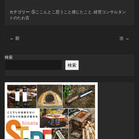
カテゴリー:
⑤ここんとこ思うこと感じたこと
,
経営コンサルタン
トのたわ言
投
←
前
次
→
稿
ナ
ビ
検索
ゲ
検索
ー
シ
ョ
ン