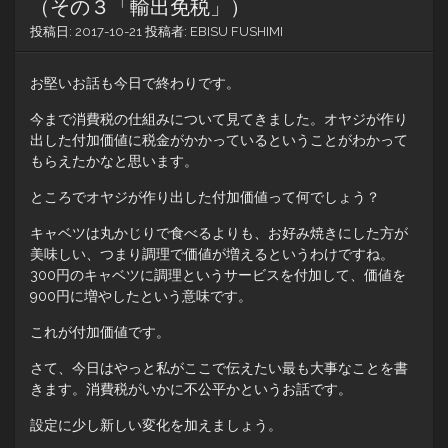
（その３「輸出免税」）
投稿日:
2017-10-21
投稿者:
EBISU FUSHIMI
お堅いお話も今日で終わりです。
今まで消費税の仕組みについて見てきました。オヤジが作り
出した付加価値に税金がかかっているということがわかって
もらえたかなと思います。
ところでオヤジが作り出した付加価値って何でしょう？
キャベツは丸かじりで食べるよりも、お好み焼きにした方が
美味しい、つまり調理で価値が増えるというわけですね。
300円のキャベツに調理というサービスを付加して、価値を
900円に増やしたという意味です。
これが付加価値です。
さて、今日はやっと私がここで伝えたい最も大事なことを書
きます。消費税がいかに不公平かというお話です。
設定に少し新しい変化を加えましょう。