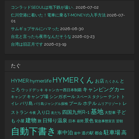
コンラッドSEOULは地下鉄が遠い…
2026-07-02
仁川空港に着いた！電車に乗るT-MONEYの入手方法
2026-07-
01
サムギョプサルにハマった
2026-06-30
台北と言ったら夜市なんだそうな
2026-03-23
台湾は旧正月です
2026-03-19
たぐ
HYMERくん
HYMER
hymer.life
お店
と
たくさん
キャンピングカー
ころ
キャンカー西日本制覇
ウッドデッキ
キャンプ場
シンガポール
タクシー
テント
ト
キャンプ
スペース
バリ島
ホテル
レ
プール
イレ
バリ島ジャングル探検
ムリアリゾート
基地
四国九州R-1
ストラン
子ど
入り口
大型車
今夜
友だち
建物
日帰り温泉
景色
も
小屋
旅
日本
昼間
緊急事態宣言
翌朝
自動下書き
駐車場
車中泊
高
道の駅
都会
途中