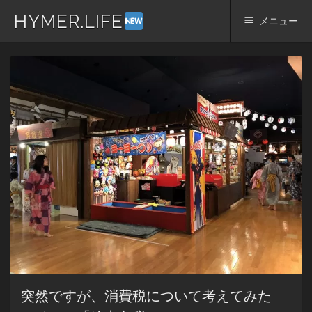
HYMER.LIFE
メニュー
コ
ン
テ
ン
ツ
へ
ス
キ
ッ
プ
突然ですが、消費税について考えてみた