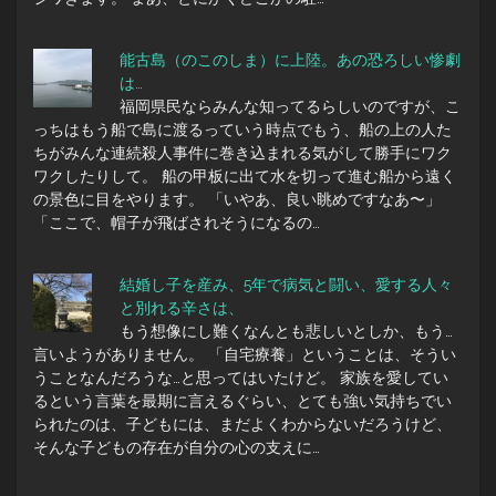
能古島（のこのしま）に上陸。あの恐ろしい惨劇
は…
福岡県民ならみんな知ってるらしいのですが、こ
っちはもう船で島に渡るっていう時点でもう、船の上の人た
ちがみんな連続殺人事件に巻き込まれる気がして勝手にワク
ワクしたりして。 船の甲板に出て水を切って進む船から遠く
の景色に目をやります。 「いやあ、良い眺めですなあ〜」
「ここで、帽子が飛ばされそうになるの…
結婚し子を産み、5年で病気と闘い、愛する人々
と別れる辛さは、
もう想像にし難くなんとも悲しいとしか、もう…
言いようがありません。 「自宅療養」ということは、そうい
うことなんだろうな…と思ってはいたけど。 家族を愛してい
るという言葉を最期に言えるぐらい、とても強い気持ちでい
られたのは、子どもには、まだよくわからないだろうけど、
そんな子どもの存在が自分の心の支えに…