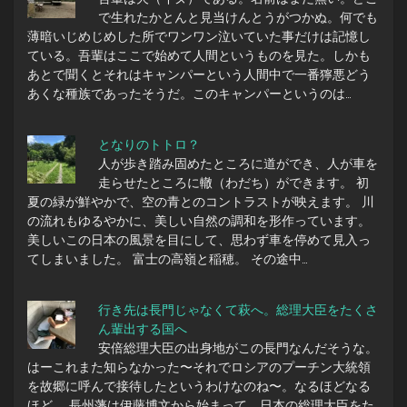
で生れたかとんと見当けんとうがつかぬ。何でも
薄暗いじめじめした所でワンワン泣いていた事だけは記憶し
ている。吾輩はここで始めて人間というものを見た。しかも
あとで聞くとそれはキャンパーという人間中で一番獰悪どう
あくな種族であったそうだ。このキャンパーというのは…
となりのトトロ？
人が歩き踏み固めたところに道ができ、人が車を
走らせたところに轍（わだち）ができます。 初
夏の緑が鮮やかで、空の青とのコントラストが映えます。 川
の流れもゆるやかに、美しい自然の調和を形作っています。
美しいこの日本の風景を目にして、思わず車を停めて見入っ
てしまいました。 富士の高嶺と稲穂。 その途中…
行き先は長門じゃなくて萩へ。総理大臣をたくさ
ん輩出する国へ
安倍総理大臣の出身地がこの長門なんだそうな。
はーこれまた知らなかった〜それでロシアのプーチン大統領
を故郷に呼んで接待したというわけなのね〜。なるほどなる
ほど。 長州藩は伊藤博文から始まって、日本の総理大臣をた