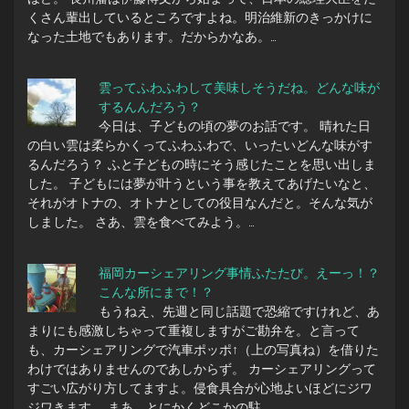
くさん輩出しているところですよね。明治維新のきっかけに
なった土地でもあります。だからかなあ。…
雲ってふわふわして美味しそうだね。どんな味が
するんんだろう？
今日は、子どもの頃の夢のお話です。 晴れた日
の白い雲は柔らかくってふわふわで、いったいどんな味がす
るんだろう？ ふと子どもの時にそう感じたことを思い出しま
した。 子どもには夢が叶うという事を教えてあげたいなと、
それがオトナの、オトナとしての役目なんだと。そんな気が
しました。 さあ、雲を食べてみよう。…
福岡カーシェアリング事情ふたたび。えーっ！？
こんな所にまで！？
もうねえ、先週と同じ話題で恐縮ですけれど、あ
まりにも感激しちゃって重複しますがご勘弁を。と言って
も、カーシェアリングで汽車ポッポ↑（上の写真ね）を借りた
わけではありませんのであしからず。 カーシェアリングって
すごい広がり方してますよ。侵食具合が心地よいほどにジワ
ジワきます。 まあ、とにかくどこかの駐…