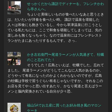
せっかくだから諏訪でディナーを。フレンチかわ
ら亭さんへ。
ちょいと美味しいものが食べたいなあと思うとき
は、だいたいが洋食を食べたい時。 諏訪で温泉を堪能した
人々は和食にも飽きているし、今から草津温泉に行こうとし
ている私たちには、ここで和食を堪能してしまっては、先の
楽しみも無くなっちゃう。なので温泉街にはフレンチレスト
ランがたまにあったりするもんです。 さっ…
かき左右衛門〜尾道ラーメンが人気過ぎて、牡蠣
のこと忘れてた！
そうでした！広島といえば、牡蠣でした。忘れて
ました。 尾道ラーメンがどうしてこんなに人気があるのか、
どうやって有名になったのかよくわからないのですが、広島
の牡蠣は学校で習うぐらい有名じゃないですか。 それをこの
お店を見てやっと思い出すあたり、かなり尾道と言えばラー
メンと脳内変換されている自分が少々恐…
福山SAでお土産に買ったお好み焼き風のマロン
ケーキ