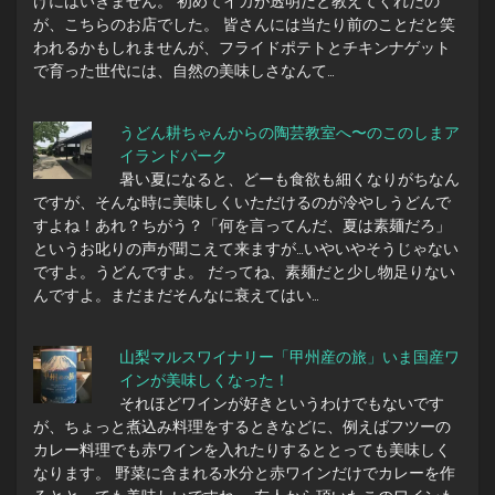
けにはいきません。 初めてイカが透明だと教えてくれたの
が、こちらのお店でした。 皆さんには当たり前のことだと笑
われるかもしれませんが、フライドポテトとチキンナゲット
で育った世代には、自然の美味しさなんて…
うどん耕ちゃんからの陶芸教室へ〜のこのしまア
イランドパーク
暑い夏になると、どーも食欲も細くなりがちなん
ですが、そんな時に美味しくいただけるのが冷やしうどんで
すよね！あれ？ちがう？「何を言ってんだ、夏は素麺だろ」
というお叱りの声が聞こえて来ますが…いやいやそうじゃない
ですよ。うどんですよ。 だってね、素麺だと少し物足りない
んですよ。まだまだそんなに衰えてはい…
山梨マルスワイナリー「甲州産の旅」いま国産ワ
インが美味しくなった！
それほどワインが好きというわけでもないです
が、ちょっと煮込み料理をするときなどに、例えばフツーの
カレー料理でも赤ワインを入れたりするととっても美味しく
なります。 野菜に含まれる水分と赤ワインだけでカレーを作