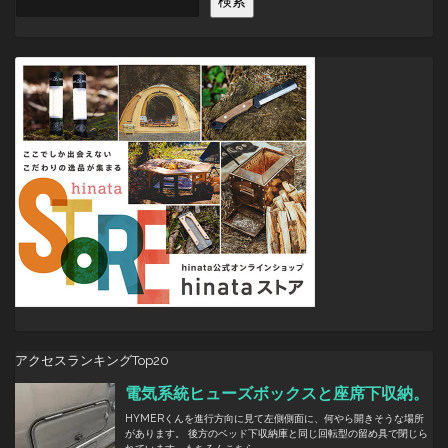
検索
ー
シ
ョ
ン
アクセスランキングTop20