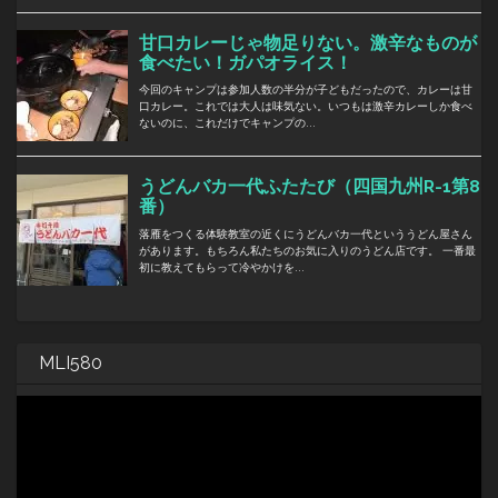
MLI580
動
画
プ
レ
ー