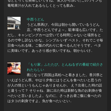
るととっても美味しいですね。 友人から頂いたこのワインも
葡萄果汁が入れてあるらしくとっても飲み…
中西うどん
うどん県再び。今回は朝から開いているうどん
店。中西うどんですよ～。駐車場も広いです。た
だし、キャンピングカーは空いてる時間じゃないと場所をと
るので申し訳ないかな。シンプル いず ベスト。それでこそ毎
日食べられる味。ご飯の代わりに食べるんだそうです。ベタ
に美味いです。あっさり感が良いですね。朝からいけ…
「もり家」ふたたび。とんねるずの番組で紹介さ
れたらしい
夜になって四国は高松へと着きました。香川県と
いえばうどん県。やはり夕食にはうどんを食べたいと思うの
が人の情というもんじゃありませんか。 え？出発した時の話
と違うって？ そりゃね、旅に出た時は新鮮な魚のお刺身が食
べたいと言いましたよ。なのに、さっきお昼ご飯に食べたの
はタコの刺身ですよ。魚が食べたいとい…