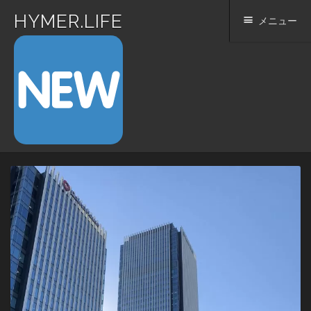
HYMER.LIFE
メニュー
コ
ン
テ
ン
ツ
へ
ス
キ
ッ
プ