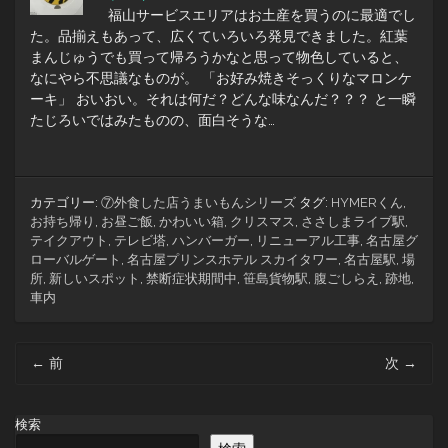
福山サービスエリアはお土産を買うのに最適でし
た。品揃えもあって、広くていろいろ発見できました。紅葉
まんじゅうでも買って帰ろうかなと思って物色していると、
なにやら不思議なものが。 「お好み焼きそっくりなマロンケ
ーキ」 おいおい。それは何だ？どんな味なんだ？？？ と一瞬
たじろいではみたものの、面白そうな…
カテゴリー:
⑦外食した店うまいもんシリーズ
タグ:
HYMERくん
,
お持ち帰り
,
お昼ご飯
,
かわいい箱
,
クリスマス
,
ささしまライブ駅
,
テイクアウト
,
テレビ塔
,
ハンバーガー
,
リニューアル工事
,
名古屋グ
ローバルゲート
,
名古屋プリンスホテル スカイタワー
,
名古屋駅
,
場
所
,
新しいスポット
,
禁断症状期間中
,
笹島貨物駅
,
腹ごしらえ
,
跡地
,
車内
投
←
前
次
→
稿
ナ
ビ
検索
ゲ