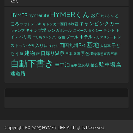
たぐ
HYMERくん
HYMER
hymer.life
お店
と
たくさん
キャンピングカー
ころ
キャンカー西日本制覇
ウッドデッキ
キャンプ場
シンガポール
タクシー
テント
ト
キャンプ
スペース
バリ島
ホテル
レ
プール
イレ
バリ島ジャングル探検
ムリアリゾート
基地
四国九州R-1
ストラン
子ど
入り口
大型車
今夜
友だち
建物
日帰り温泉
景色
も
小屋
旅
日本
昼間
緊急事態宣言
翌朝
自動下書き
駐車場
車中泊
高
道の駅
都会
途中
速道路
Copyright (C) 2025 HYMER LIFE All Rights Reserved.