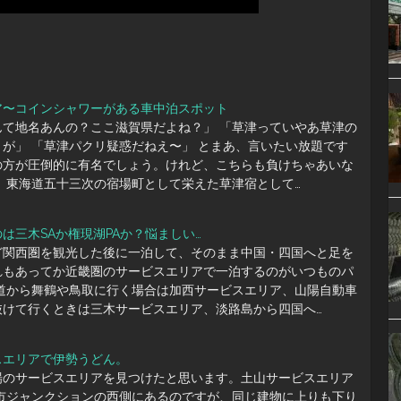
ア〜コインシャワーがある車中泊スポット
んて地名あんの？ここ滋賀県だよね？」 「草津っていやあ草津の
が」 「草津パクリ疑惑だねえ〜」 とまあ、言いたい放題です
の方が圧倒的に有名でしょう。けれど、こちらも負けちゃあいな
、東海道五十三次の宿場町として栄えた草津宿として…
は三木SAか権現湖PAか？悩ましい…
ど関西圏を観光した後に一泊して、そのまま中国・四国へと足を
れもあってか近畿圏のサービスエリアで一泊するのがいつものパ
車道から舞鶴や鳥取に行く場合は加西サービスエリア、山陽自動車
抜けて行くときは三木サービスエリア、淡路島から四国へ…
スエリアで伊勢うどん。
場のサービスエリアを見つけたと思います。土山サービスエリア
日市ジャンクションの西側にあるのですが、同じ建物に上りも下り