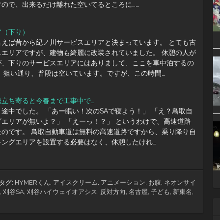
ので、出来るだけ離れた空いてるところに……
ア（下り）
言えば昔から紀ノ川サービスエリアと決まっています。 とても古
スエリアですが、建物も綺麗に改装されていました。 休憩の人が
が、下りのサービスエリアにはありまして、ここを車中泊するの
 狙い通り、普段は空いています。ですが、この時間…
遽立ち寄ると今春まで工事中で…
途中でした。 「あー眠い！次のSAで寝よう！」 「え？鳥取自
エリアが無いよ？」 「えーっ！？」 というわけで、高速道路
たのです。 鳥取自動車道は無料の高速道路ですから、乗り降り自
キングエリアを設置する必要はなく、休憩したけれ…
タグ:
HYMERくん
,
アイスクリーム
,
アニメーション
,
お腹
,
ネオンサイ
,
刈谷SA
,
刈谷ハイウェイオアシス
,
反対方向
,
名古屋
,
子ども
,
新東名
,