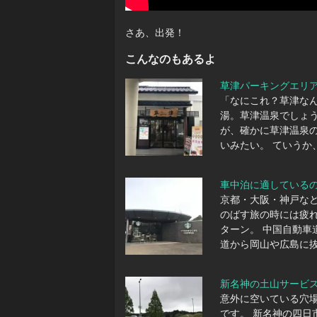
さあ、出発！
こんなのもあるよ
草津パーキングエリ
「なにこれ？草津な
湯。草津温泉でしょう
が、確かに草津温泉
いみたい。 ていうか
車中泊に適しているの
京都・大阪・神戸な
のばす旅の時には疲
ターン。 中国自動
道から岡山や広島に
新名神の土山サービ
意外に空いている穴
です。 新名神の四