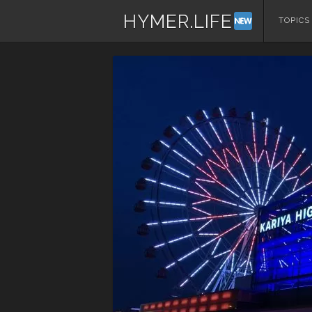
HYMER.LIFE
コ
TOPICS
ン
テ
ン
ツ
へ
ス
キ
ッ
プ