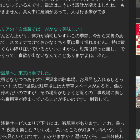
造になっているんです。最近はこういう設計が増えましたね。 も
できません。真ん中に建物があって、人は行き来ができ…
エリアの「自然薯そば」がかなり美味しい！
どんどん上がり、体力が消耗しやすいこの季節。今から栄養のあ
べて、スタミナつけておかなくちゃ夏は乗り切れません。 特に紫
じぐらい降り注いでいるといいますから、対策は待った無し。 で
ルくって、食欲が出ないなんてことありますよね。冷た…
戸温泉へ。東京は雨でした。
定宿となりつつある大江戸温泉の駐車場。お風呂も入れるしとっ
ーい！ 大江戸温泉の駐車場には大型車スペースがあると、係の
に停めたいのですが、その場所がちょうど近くの工事現場に面し
ら乗用車が停まっていることが多いのです。 到着して…
る淡路サービスエリア下りには、観覧車があります。 これ、乗っ
？ 夜景を楽しむ？いいえ。 高いところが好き？いやいや。 も
上から見たいだけです。 わかりますか？ 恐れながら、二台分使わ