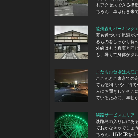
もアクセスできる構
ちろん、車は行き来
遠州森町パーキング
夏も近づいて気温が
るものをしっかり食
外線はもう真夏と同
も、暑くて身体がダ
またもお台場は大江
ここんとこ東京での
ても便利…いや！待て
人にお聞きしてそこ
ているために、早朝か
淡路サービスエリア
淡路島の入り口にあ
ておかなきゃでしょう
ちろん、HYMERを