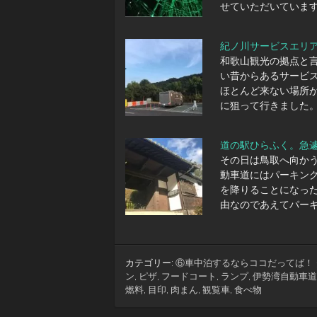
せていただいています
紀ノ川サービスエリ
和歌山観光の拠点と
い昔からあるサービ
ほとんど来ない場所
に狙って行きました。
道の駅ひらふく。急
その日は鳥取へ向かう
動車道にはパーキング
を降りることになっ
由なのであえてパー
カテゴリー:
⑥車中泊するならココだってば！
ン
,
ピザ
,
フードコート
,
ランプ
,
伊勢湾自動車道
燃料
,
目印
,
肉まん
,
観覧車
,
食べ物