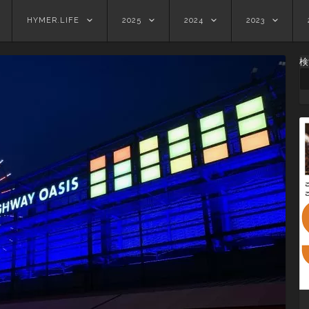
HYMER.LIFE
2025
2024
2023
検