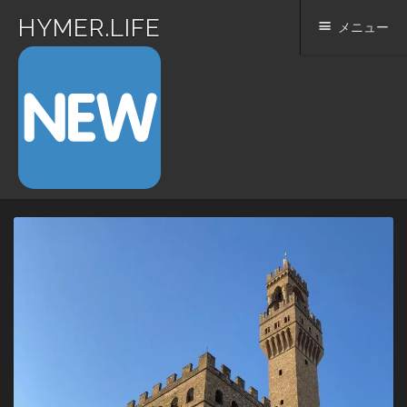
HYMER.LIFE
メニュー
コ
ン
テ
ン
ツ
へ
ス
キ
ッ
プ