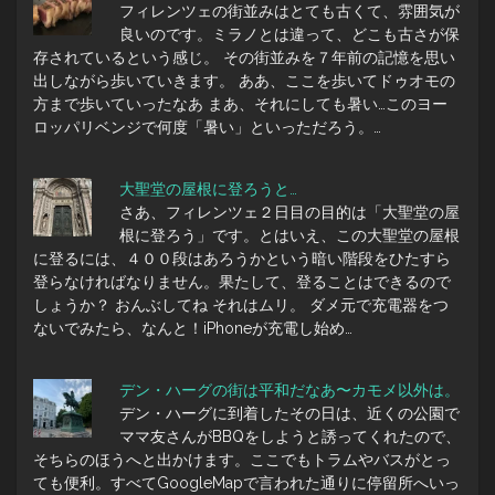
フィレンツェの街並みはとても古くて、雰囲気が
良いのです。ミラノとは違って、どこも古さが保
存されているという感じ。 その街並みを７年前の記憶を思い
出しながら歩いていきます。 ああ、ここを歩いてドゥオモの
方まで歩いていったなあ まあ、それにしても暑い…このヨー
ロッパリベンジで何度「暑い」といっただろう。…
大聖堂の屋根に登ろうと…
さあ、フィレンツェ２日目の目的は「大聖堂の屋
根に登ろう」です。とはいえ、この大聖堂の屋根
に登るには、４００段はあろうかという暗い階段をひたすら
登らなければなりません。果たして、登ることはできるので
しょうか？ おんぶしてね それはムリ。 ダメ元で充電器をつ
ないでみたら、なんと！iPhoneが充電し始め…
デン・ハーグの街は平和だなあ〜カモメ以外は。
デン・ハーグに到着したその日は、近くの公園で
ママ友さんがBBQをしようと誘ってくれたので、
そちらのほうへと出かけます。ここでもトラムやバスがとっ
ても便利。すべてGoogleMapで言われた通りに停留所へいっ