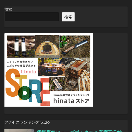
ナ
ビ
検索
ゲ
検索
ー
シ
ョ
ン
アクセスランキングTop20