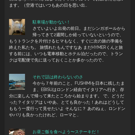
ます。（空港ではいつもあの日を思い出…
駐車場が動かない！
さていよいよ出発の前日。まだシンガポールから
帰ってきて2週間しか経っていないというので、
もうトランクを片付けるヒマもなく、すぐに次の旅の準備を
終えた私たち。 旅慣れたもんですなあ まだHYMERくんと旅
する前には、いつも電車移動とホテル泊だったので、トラン
クは宅配便で先に送っておくことか多かったので…
それで話は終わらないのさ
今から７年前のこと。FUSHIMIを日本に残したま
ま、EBISUはロンドン経由でイタリアへ行き、存
分に楽しんで帰って来たところから始まります。 で、どうだ
った？イタリアは いやあ、とても良かった！あれはどうして
ももう一度行って見せたいよ そんなに？ あのねぇ、ロンドン
やパリも良かったけれど、ローマと…
お昼ご飯を食べよう〜ステーキだ！