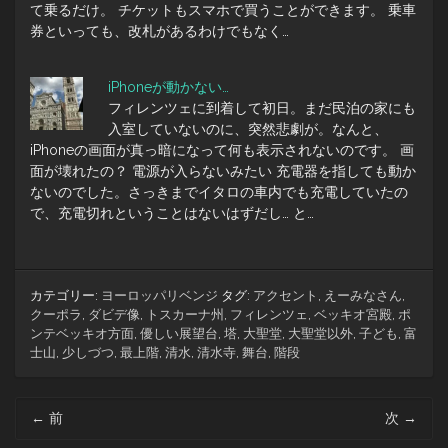
て乗るだけ。 チケットもスマホで買うことができます。 乗車
券といっても、改札があるわけでもなく…
iPhoneが動かない…
フィレンツェに到着して初日。まだ民泊の家にも
入室していないのに、突然悲劇が。なんと、
iPhoneの画面が真っ暗になって何も表示されないのです。 画
面が壊れたの？ 電源が入らないみたい 充電器を指しても動か
ないのでした。さっきまでイタロの車内でも充電していたの
で、充電切れということはないはずだし… と…
カテゴリー:
ヨーロッパリベンジ
タグ:
アクセント
,
えーみなさん
,
クーポラ
,
ダビデ像
,
トスカーナ州
,
フィレンツェ
,
ベッキオ宮殿
,
ポ
ンテベッキオ方面
,
優しい展望台
,
塔
,
大聖堂
,
大聖堂以外
,
子ども
,
富
士山
,
少しづつ
,
最上階
,
清水
,
清水寺
,
舞台
,
階段
投
←
前
次
→
稿