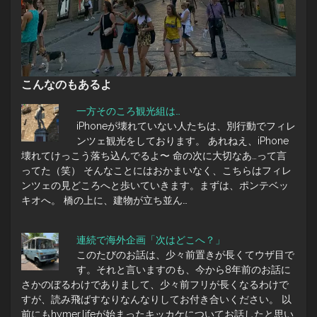
こんなのもあるよ
一方そのころ観光組は…
iPhoneが壊れていない人たちは、別行動でフィレ
ンツェ観光をしております。 あれねえ、iPhone
壊れてけっこう落ち込んでるよ〜 命の次に大切なあ…って言
ってた（笑） そんなことにはおかまいなく、こちらはフィレ
ンツェの見どころへと歩いていきます。まずは、ポンテベッ
キオへ。 橋の上に、建物が立ち並ん…
連続で海外企画「次はどこへ？」
このたびのお話は、少々前置きが長くてウザ目で
す。それと言いますのも、今から8年前のお話に
さかのぼるわけでありまして、少々前フリが長くなるわけで
すが、読み飛ばすなりなんなりしてお付き合いください。 以
前にもhymer.lifeが始まったキッカケについてお話したと思い