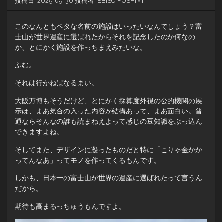
投稿日:
2025-09-30
投稿者:
EBISU FUSHIMI
このなんともベタな名前の施設はいったいなんでしょう？富
士山が世界遺産に選ばれたからそれを記念したのか何なの
か、とにかく施設を作っちまえみたいな。
ふむ。
それは行かねばなるまい。
大阪万博もそうだけど、とにかく採算度外視の公的機関の展
示は、まあ気合の入った内容が結構あって、まあ面白い。普
通ならそんなの誰も読まねえよって感じの豆知識をぶっ込ん
できますよね。
そしてまた、デザインに凝ったものだと特に「こりゃ金かか
ってんなあ」ってモノを作ってくるもんです。
しかも、日本一の富士山が世界の遺産に選ばれたって言うん
だから。
期待も高まるっちゅうもんですよ。