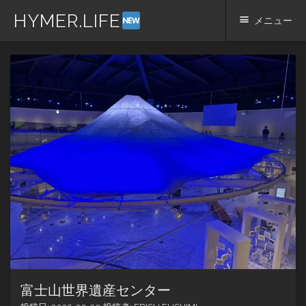
HYMER.LIFE
メニュー
コ
ン
テ
ン
ツ
へ
ス
キ
ッ
プ
富士山世界遺産センター