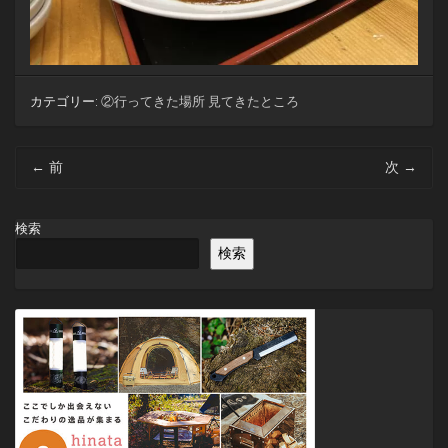
カテゴリー:
②行ってきた場所 見てきたところ
投
←
前
次
→
稿
ナ
ビ
検索
ゲ
検索
ー
シ
ョ
ン