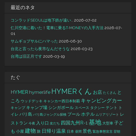
最近のネタ
コンラッドSEOULは地下鉄が遠い…
2026-07-02
仁川空港に着いた！電車に乗るT-MONEYの入手方法
2026-07-
01
サムギョプサルにハマった
2026-06-30
台北と言ったら夜市なんだそうな
2026-03-23
台湾は旧正月です
2026-03-19
たぐ
HYMERくん
HYMER
hymer.life
お店
と
たくさん
キャンピングカー
ころ
キャンカー西日本制覇
ウッドデッキ
キャンプ場
シンガポール
タクシー
テント
ト
キャンプ
スペース
バリ島
ホテル
レ
プール
イレ
バリ島ジャングル探検
ムリアリゾート
基地
四国九州R-1
ストラン
子ど
入り口
大型車
今夜
友だち
建物
日帰り温泉
景色
も
小屋
旅
日本
昼間
緊急事態宣言
翌朝