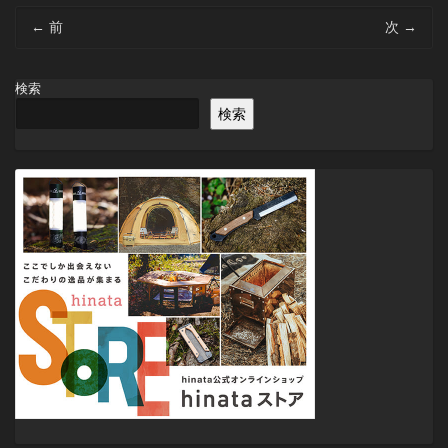
投
←
前
次
→
稿
ナ
ビ
検索
ゲ
検索
ー
シ
ョ
ン