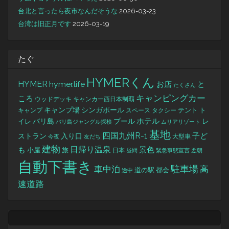
台北と言ったら夜市なんだそうな
2026-03-23
台湾は旧正月です
2026-03-19
たぐ
HYMERくん
HYMER
hymer.life
お店
と
たくさん
キャンピングカー
ころ
キャンカー西日本制覇
ウッドデッキ
キャンプ場
シンガポール
タクシー
テント
ト
キャンプ
スペース
バリ島
ホテル
レ
プール
イレ
バリ島ジャングル探検
ムリアリゾート
基地
四国九州R-1
ストラン
子ど
入り口
大型車
今夜
友だち
建物
日帰り温泉
景色
も
小屋
旅
日本
昼間
緊急事態宣言
翌朝
自動下書き
駐車場
車中泊
高
道の駅
都会
途中
速道路