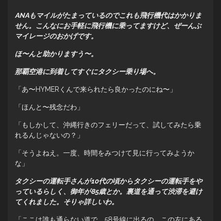
ANAもマイルがたまっているのでこれも飛行機代はかかりま
せん。こんなにお手軽に飛行機に乗ってますけど、ぜーんぶ
マイレージのおかげです。
ほ〜んと助かりますう〜。
那覇空港に到着してすぐにタクシー乗り場へ。
「あ〜HYMERくんで来られたら良かったのにね〜」
「ほんと〜残念だわ」
「もしかして、沖縄行きのフェリーだって、試してみたら乗
れるんじゃないの？」
「そうよねえ。一度、時間をみつけて見に行ってみようか
な」
タクシーの運転手さんが10代の頃からタクシーの運転手をや
っているらしく、御年が85歳とか。裏道を通って渋滞を避け
てくれました。そりゃ詳しいわ。
「ここは誰も通らない道で、58号線に出るの。この左にある