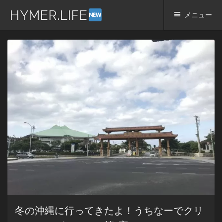
HYMER.LIFE
メニュー
コ
ン
テ
ン
ツ
へ
ス
キ
ッ
プ
冬の沖縄に行ってきたよ！うちなーでクリ