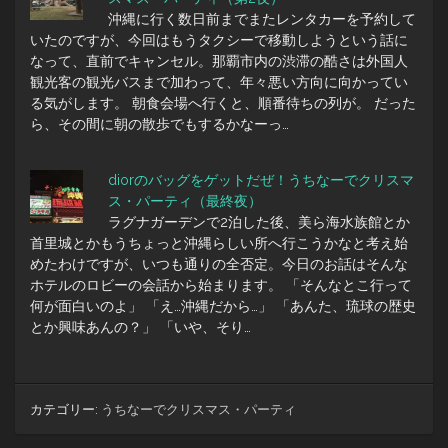
沖縄に行く数日前までまたレンタカーを予約して
いたのですが、今回はもうタクシーで移動しようという話に
なって、直前でキャンセル。那覇市内の渋滞の酷さは外国人
観光客の観光バスまで加わって、年々悪い方向に向かってい
る気がします。 朝食会場へ行くと、順番待ちの列が。 だった
ら、その間に朝の散歩でもするかなーっ…
diorのバッグをゲットだぜ！うちなーでクリスマ
ス・パーティ（最終夜）
ラグナガーデンで2泊した後、美ら海水族館とか
首里城とかもうちょっと沖縄らしい所へ行こうかなと考え始
めたわけですが、いつも通りの全否定。今日のお話はそんな
ホテルのロビーの会話から始まります。 「そんなとこ行って
何が面白いのよ」 「え…沖縄だから…」 「あんた、琉球の歴史
とか興味あんの？」 「いや、そり…
カテゴリー:
うちなーでクリスマス・パーティ