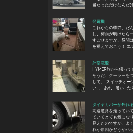
当たっただけなんだ
発電機
これからの季節、だ
し、梅雨が明けたら一
すごせますが、昼間
を覚えておこう！ エ
外部電源
HYMER旅から帰っ
そうだ、クーラーをつ
して、 スイッチオー
い…。 あれ… 暑い… 
タイヤカバーが外れ
高速道路を走ってい
ていてとても気にな
見えたのですが、よ
れが原因かどうかハ