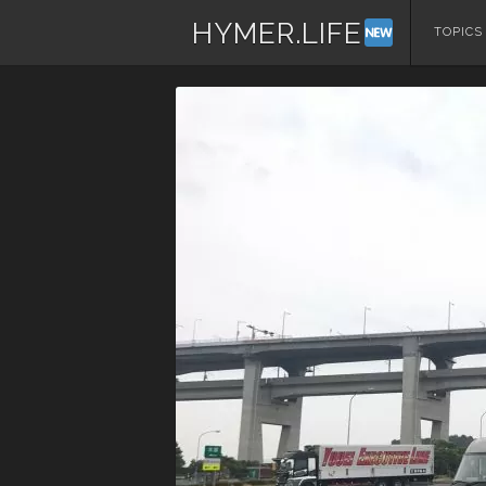
HYMER.LIFE
コ
TOPICS
ン
テ
ン
ツ
へ
ス
キ
ッ
プ