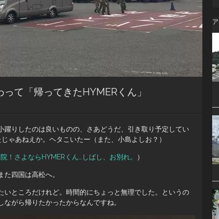
ア
って「帰ってきたHYMERくん」
小躍りしたのは良いものの、さあどうだ、引き取り予定してい
たじゃあねえか。ヘタこいたー（また、小島よしお？）
院！さよならHYMERくん…しばし、お別れ。
）
また四国は高松へ。
たいところだけれど。時間的にちょっと無理でした。というの
しながら帰りたかったからなんですね。