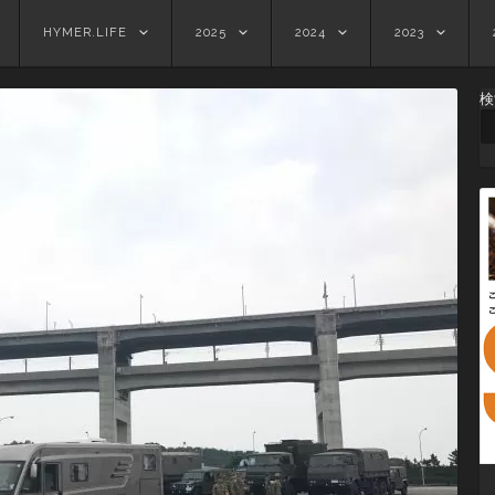
HYMER.LIFE
2025
2024
2023
検