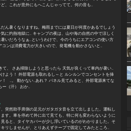
けど、これが意外にもへこんじゃってて。何の音も…
んだん暑くなりますね。梅雨までには夏日が何度かあるでしょう
気に灼熱地獄に… キャンプの夜は、山や海の自然の中で涼しく
は暑いだろうなぁ…というわけで、今のうちにエアコンの使い方
アコンは消費電力が大きいので、発電機を動かさないと…
てきて、 さあ掃除しようと思ったら 天気が良くって車内が暑い…
けよう！ 外部電源も取れるし～と ルンルンでコンセントを挿
ン！ …。 動かない…あれ？ パネル見てみると、外部電源来てな
たらー（汗） おか…
る
て、突然助手席側の足元がガタガタ音を立て出しました。運転し
ります。車を停めて外に出て見ても、特に何も変わらないように
く見ると、タイヤカバーが少し浮いているのがわかりました。そ
ッキリしませんが、とりあえずテープで固定してみたところ…