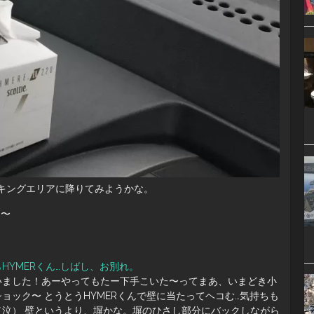
キングエリアに降りてみようかな。
あ〜
HYMERくん…しばし、お別れ。
いました！あーやってもたー下手こいた〜ってまあ、いまどき小
ョック〜 とうとうHYMERくんで壁に当たってヘコむ…気持ちも
（泣） 壁というより、塀かな。塀のひさし部分にバックしながら