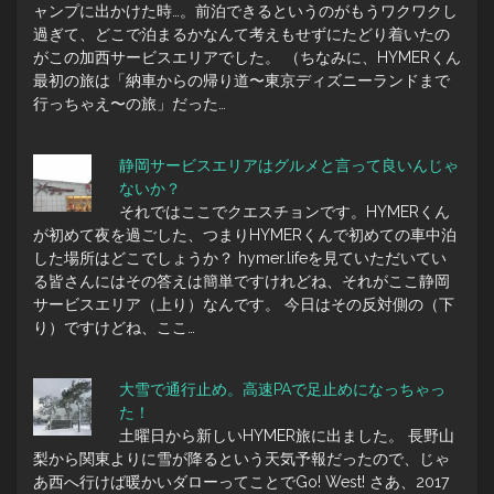
ャンプに出かけた時…。前泊できるというのがもうワクワクし
過ぎて、どこで泊まるかなんて考えもせずにたどり着いたの
がこの加西サービスエリアでした。 （ちなみに、HYMERくん
最初の旅は「納車からの帰り道〜東京ディズニーランドまで
行っちゃえ〜の旅」だった…
静岡サービスエリアはグルメと言って良いんじゃ
ないか？
それではここでクエスチョンです。HYMERくん
が初めて夜を過ごした、つまりHYMERくんで初めての車中泊
した場所はどこでしょうか？ hymer.lifeを見ていただいてい
る皆さんにはその答えは簡単ですけれどね、それがここ静岡
サービスエリア（上り）なんです。 今日はその反対側の（下
り）ですけどね、ここ…
大雪で通行止め。高速PAで足止めになっちゃっ
た！
土曜日から新しいHYMER旅に出ました。 長野山
梨から関東よりに雪が降るという天気予報だったので、じゃ
あ西へ行けば暖かいダローってことでGo! West! さあ、2017