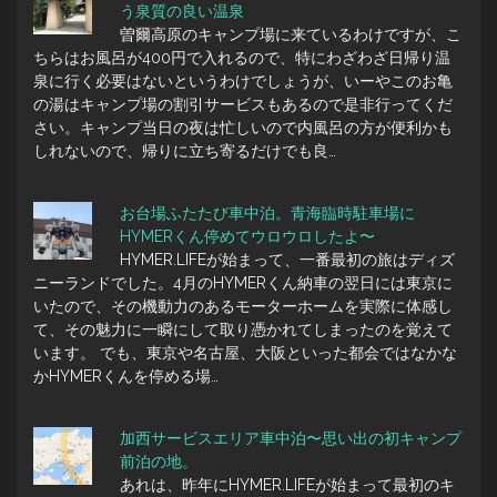
う泉質の良い温泉
曽爾高原のキャンプ場に来ているわけですが、こ
ちらはお風呂が400円で入れるので、特にわざわざ日帰り温
泉に行く必要はないというわけでしょうが、いーやこのお亀
の湯はキャンプ場の割引サービスもあるので是非行ってくだ
さい。キャンプ当日の夜は忙しいので内風呂の方が便利かも
しれないので、帰りに立ち寄るだけでも良…
お台場ふたたび車中泊。青海臨時駐車場に
HYMERくん停めてウロウロしたよ〜
HYMER.LIFEが始まって、一番最初の旅はディズ
ニーランドでした。4月のHYMERくん納車の翌日には東京に
いたので、その機動力のあるモーターホームを実際に体感し
て、その魅力に一瞬にして取り憑かれてしまったのを覚えて
います。 でも、東京や名古屋、大阪といった都会ではなかな
かHYMERくんを停める場…
加西サービスエリア車中泊〜思い出の初キャンプ
前泊の地。
あれは、昨年にHYMER.LIFEが始まって最初のキ