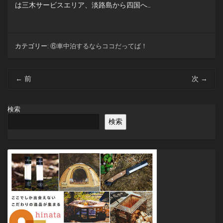
は三木サービスエリア、淡路島から四国へ…
カテゴリー:
⑥車中泊するならココだってば！
投
←
前
次
→
稿
ナ
ビ
検索
ゲ
検索
ー
シ
ョ
ン