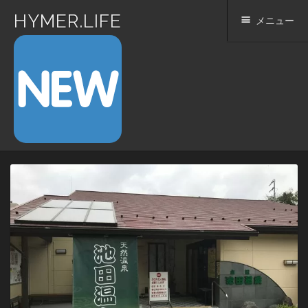
HYMER.LIFE
メニュー
コ
ン
テ
ン
ツ
へ
ス
キ
ッ
プ