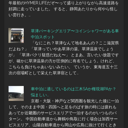
年最初のHYMER.LIFEだぞ〜って盛り上がりながら高速道路を
好調に走っていました。 すると、静岡あたりから何やら怪し
い雲行き。…
草津パーキングエリア〜コインシャワーがある車
中泊スポット
「なにこれ？草津なんて地名あんの？ここ滋賀県
だよね？」 「草津っていやあ草津の湯。草津温泉でしょう
が」 「草津パクリ疑惑だねえ〜」 とまあ、言いたい放題です
が、確かに草津温泉の方が圧倒的に有名でしょう。けれど、
こちらも負けちゃあいないみたい。 ていうか、東海道五十三
次の宿場町として栄えた草津宿として…
車中泊に適しているのは三木SAか権現湖PAか？
悩ましい…
京都・大阪・神戸など関西圏を観光した後に一泊
して、そのまま中国・四国へと足をのばす旅の時には疲れも
あってか近畿圏のサービスエリアで一泊するのがいつものパ
ターン。 中国自動車道から舞鶴や鳥取に行く場合は加西サー
ビスエリア、山陽自動車道から岡山や広島に抜けて行くとき