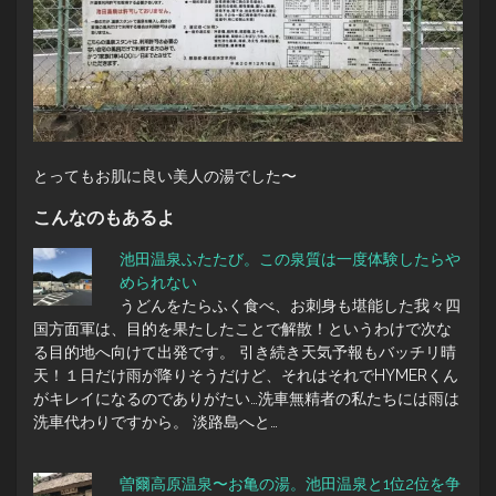
とってもお肌に良い美人の湯でした〜
こんなのもあるよ
池田温泉ふたたび。この泉質は一度体験したらや
められない
うどんをたらふく食べ、お刺身も堪能した我々四
国方面軍は、目的を果たしたことで解散！というわけで次な
る目的地へ向けて出発です。 引き続き天気予報もバッチリ晴
天！１日だけ雨が降りそうだけど、それはそれでHYMERくん
がキレイになるのでありがたい…洗車無精者の私たちには雨は
洗車代わりですから。 淡路島へと…
曽爾高原温泉〜お亀の湯。池田温泉と1位2位を争