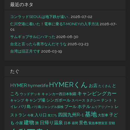
最近のネタ
コンラッドSEOULは地下鉄が遠い…
2026-07-02
仁川空港に着いた！電車に乗るT-MONEYの入手方法
2026-07-
01
サムギョプサルにハマった
2026-06-30
台北と言ったら夜市なんだそうな
2026-03-23
台湾は旧正月です
2026-03-19
たぐ
HYMERくん
HYMER
hymer.life
お店
と
たくさん
キャンピングカー
ころ
キャンカー西日本制覇
ウッドデッキ
キャンプ場
シンガポール
タクシー
テント
ト
キャンプ
スペース
バリ島
ホテル
レ
プール
イレ
バリ島ジャングル探検
ムリアリゾート
基地
四国九州R-1
ストラン
子ど
入り口
大型車
今夜
友だち
建物
日帰り温泉
景色
も
小屋
旅
日本
昼間
緊急事態宣言
翌朝