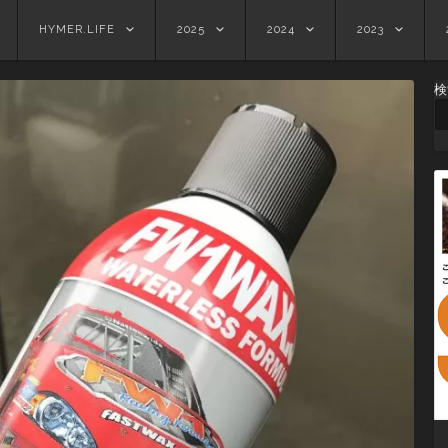
HYMER.LIFE
2025
2024
2023
検