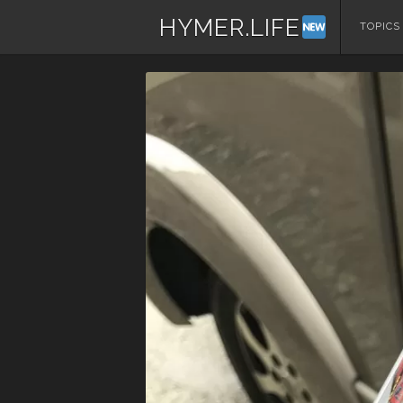
HYMER.LIFE
コ
TOPICS
ン
テ
ン
ツ
へ
ス
キ
ッ
プ