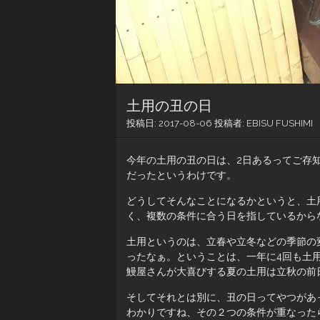
土用の丑の日
投稿日:
2017-08-06
投稿者:
EBISU FUSHIMI
今年の土用の丑の日は、2日あるってご存知
だったというわけです。
どうしてそんなことになるかというと、土
く、複数の条件に合う日を指しているから
土用というのは、立春や立冬などの季節の
ったなぁ。ということは、一年に4回も土
鰻屋さんが大喜びする夏の土用は立秋の前日
そしてそれとは別に、丑の日ってやつがあ
わかりですね、その２つの条件が重なった