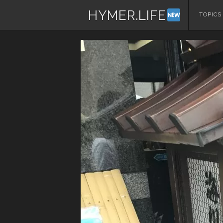
HYMER.LIFE
コ
TOPICS
ン
テ
ン
ツ
へ
ス
キ
ッ
プ