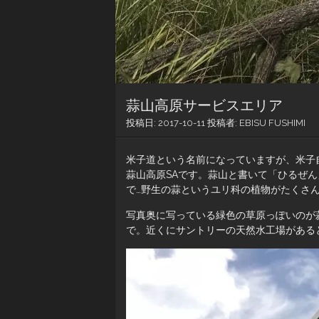
蒜山高原サービスエリア
投稿日:
2017-10-11
投稿者:
EBISU FUSHIMI
米子道という名前になっていますが、米子
蒜山高原SAです。蒜山と書いて「ひるぜ
で…野生の蒜というユリ科の植物がたくさ
写真奥に写っている緑色の草原っぽいのが
で。近くにサントリーの天然水工場がある