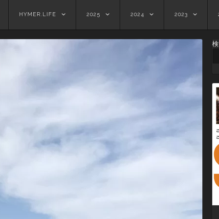
HYMER.LIFE
2025
2024
2023
検