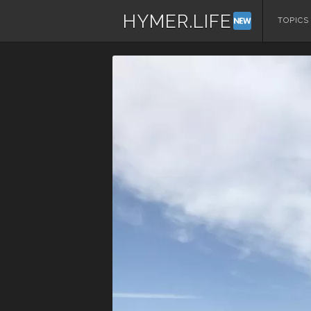
HYMER.LIFE
コ
TOPICS
ン
テ
ン
ツ
へ
ス
キ
ッ
プ