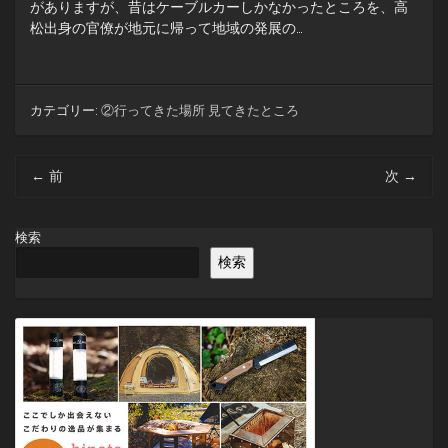
がありますが、昔はケーブルカーしかなかったところを、高
松出身の官僚が地元に帰って地域の発展の…
カテゴリー:
②行ってきた場所 見てきたところ
投
←
前
次
→
稿
ナ
ビ
検索
ゲ
検索
ー
シ
ョ
ン