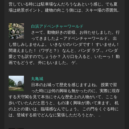
営している時には駐車場なんだろうなあという感じ。でも夏
場は絶景ポイント。建物の向こう側には、スキー場の雰囲気…
白浜アドベンチャーワールド
さーて、動物好きの皆様、お待たせしました。行
ってきましたよ～アドベンチャーワールド。 出
し惜しみしませんよ。 いきなりのパンダです！ すいません！
間違えました！（ワザと？） なんと、パンダ ラブ…。パンダ
愛とでも訳すのでしょうか？ 入り口を入ると、いたーっ！ 動
画でもどうぞ。 外にもいました。 ゲ…
丸亀城
日本のお城って歴史を感じますよね。 授業で習
った時には何の興味も無かったのに、実際に現存
する天守閣を見て本当にそんな歴史上の人物がいて、ここを
歩いていたんだと思うと、もの凄く興味が湧いて来ます。 机
の上との違いは、臨場感なんでしょう。 この門をくぐる時に
は、登城する前でどんなに緊張しただろうとか、 …