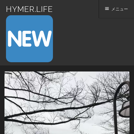
HYMER.LIFE
メニュー
コ
ン
テ
ン
ツ
へ
ス
キ
ッ
プ