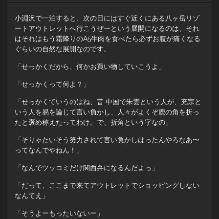
小淵沢で一泊すると、次の日にはすぐ近くにある八ヶ岳リゾ
ートアウトレットへ行こうぜーという展開になるのは、それ
はそれはもう霜降りのA5牛肉を食べたら必ずお腹が痛くなる
ぐらいの自然な展開なのです。
「せっかくだから、何かお買い物していこうよ」
「せっかくって何よ？」
「せっかくていうのはね、昔 中国で朱雲という人が、充宗と
いう人を易を論じて言い負かし、人々がよくぞ鹿の角を折っ
たと褒め称えたってわけ。で、折角という字なの」
「そりゃたいそう努力されて言い負かしはったんやろなあ〜
ってなんでやねん！」
「なんでツッコミだけ関西弁になるんだよっ」
「だって、ここまで来てアウトレットでショッピングしない
なんてえ」
「そうよーもったいないー」