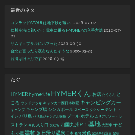
最近のネタ
コンラッドSEOULは地下鉄が遠い…
2026-07-02
仁川空港に着いた！電車に乗るT-MONEYの入手方法
2026-07-
01
サムギョプサルにハマった
2026-06-30
台北と言ったら夜市なんだそうな
2026-03-23
台湾は旧正月です
2026-03-19
たぐ
HYMERくん
HYMER
hymer.life
お店
と
たくさん
キャンピングカー
ころ
キャンカー西日本制覇
ウッドデッキ
キャンプ場
シンガポール
タクシー
テント
ト
キャンプ
スペース
バリ島
ホテル
レ
プール
イレ
バリ島ジャングル探検
ムリアリゾート
基地
四国九州R-1
ストラン
子ど
入り口
大型車
今夜
友だち
建物
日帰り温泉
景色
も
小屋
旅
日本
昼間
緊急事態宣言
翌朝