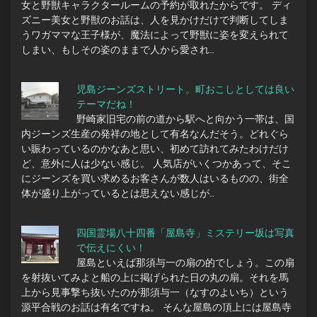
女と野獣キャラクタールームの予約が取れたからです。 ディ
ズニー美女と野獣のお話は、人を見かけだけで判断してしま
うワガママな王子様が、魔法によって野獣に姿を変えられて
しまい、もしその姿のままで人から愛され…
児島ジーンズストリート。町おこしとしては良い
テーマだね！
野崎家旧宅の前の道から駅へと向かう一帯は、国
内ジーンズ生産の発祥の地として有名なんだそう。どれぐら
い賑わっているのかなあと思い、初めて訪れてみたわけだけ
ど、意外に人は少ない感じ。 人気店がいくつかあって、そこ
にジーンズを買い求めるお客さんが数人はいるものの、街全
体が盛り上がっているとは思えない感じが…
四国霊場八十四番「屋島寺」ミステリー坂は写真
で伝えにくい！
屋島といえば那須与一の扇の的でしょう。この扇
を射抜いてみよと船の上に掲げられた日の丸の扇。それを馬
上から見事撃ち抜いたのが那須与一（なすのよいち）という
源平合戦のお話は有名ですね。 そんな屋島の頂上には屋島寺