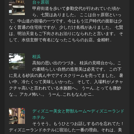
台ヶ原宿
甲府街道を歩いて参勤交代が行われていた頃か
ら、七賢はありました。 ここは台ヶ原宿といっ
て、中山道の宿場の一つです。今はもう江戸時代の面影は少
なく普通の住宅街ですが、少しだけ名残がありました。 七賢
は、明治天皇もご下向されお泊りになられたと言います。 そ
して、水信玄餅で有名になったこちらのお店。金精軒…
桂浜
高知の思い出のつづき。 桂浜の見晴台から。こ
の素晴らしい自然の造形美は必見です。 この下
に見える砂浜の真ん中でアイスクリームを売ってました。 暑
い中、冷たくって美味しいかった。 そして、入場料がメチャ
クチャ高いと言われている水族館へ。 うーん…とっても微妙
な…。アカメ怖い…。 うーん…これもなんかニ…
ディズニー美女と野獣ルーム〜ディズニーランド
ホテル
そうそう。もうひとつお話しするのを忘れてた！
ディズニーランドホテルに宿泊した一番の理由。それは、美