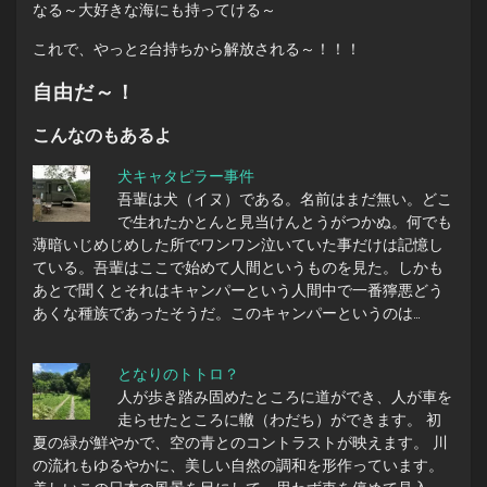
なる～大好きな海にも持ってける～
これで、やっと2台持ちから解放される～！！！
自由だ～！
こんなのもあるよ
犬キャタピラー事件
吾輩は犬（イヌ）である。名前はまだ無い。どこ
で生れたかとんと見当けんとうがつかぬ。何でも
薄暗いじめじめした所でワンワン泣いていた事だけは記憶し
ている。吾輩はここで始めて人間というものを見た。しかも
あとで聞くとそれはキャンパーという人間中で一番獰悪どう
あくな種族であったそうだ。このキャンパーというのは…
となりのトトロ？
人が歩き踏み固めたところに道ができ、人が車を
走らせたところに轍（わだち）ができます。 初
夏の緑が鮮やかで、空の青とのコントラストが映えます。 川
の流れもゆるやかに、美しい自然の調和を形作っています。