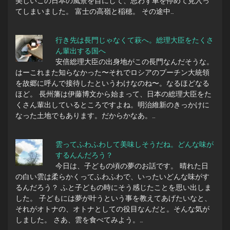
美しいこの日本の風景を目にして、思わず車を停めて見入っ
てしまいました。 富士の高嶺と稲穂。 その途中…
行き先は長門じゃなくて萩へ。総理大臣をたくさ
ん輩出する国へ
安倍総理大臣の出身地がこの長門なんだそうな。
はーこれまた知らなかった〜それでロシアのプーチン大統領
を故郷に呼んで接待したというわけなのね〜。なるほどなる
ほど。 長州藩は伊藤博文から始まって、日本の総理大臣をた
くさん輩出しているところですよね。明治維新のきっかけに
なった土地でもあります。だからかなあ。…
雲ってふわふわして美味しそうだね。どんな味が
するんんだろう？
今日は、子どもの頃の夢のお話です。 晴れた日
の白い雲は柔らかくってふわふわで、いったいどんな味がす
るんだろう？ ふと子どもの時にそう感じたことを思い出しま
した。 子どもには夢が叶うという事を教えてあげたいなと、
それがオトナの、オトナとしての役目なんだと。そんな気が
しました。 さあ、雲を食べてみよう。…