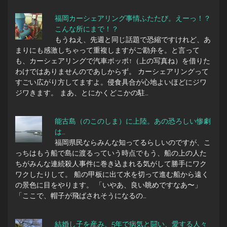
福岡カーシェアリング事情ふたたび。えーっ！？
こんな所にまで！？
もうねえ、先週と同じ話題で恐縮ですけれど、あ
まりにも感激しちゃって重複しますがご勘弁を。と言って
も、カーシェアリングで汽車ポッポ↑（上の写真ね）を借りた
わけではありませんのであしからず。 カーシェアリングって
すごい広がり方してますよ。侵食具合が心地よいほどにジワ
ジワきます。 まあ、とにかくどこかの駐…
能古島（のこのしま）に上陸。あの恐ろしい惨劇
は…
福岡県民ならみんな知ってるらしいのですが、こ
っちはもう船で島に渡るっていう時点でもう、船の上の人た
ちがみんな連続殺人事件に巻き込まれる気がして勝手にワク
ワクしたりして。 船の甲板に出て水を切って進む船から遠く
の景色に目をやります。 「いやあ、良い眺めですなあ〜」
「ここで、帽子が飛ばされそうになるの…
結婚し子を産み、5年で病気と闘い、愛する人々