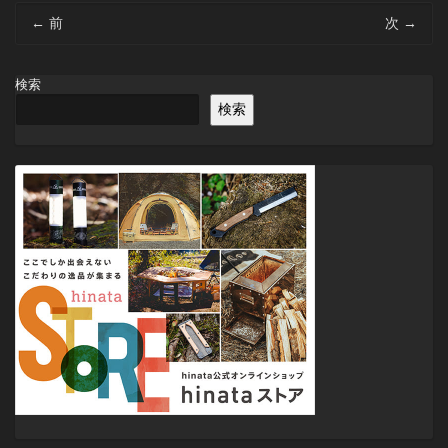
投
←
前
次
→
稿
ナ
ビ
検索
ゲ
検索
ー
シ
ョ
ン