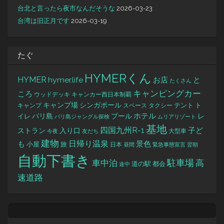
台北と言ったら夜市なんだそうな
2026-03-23
台湾は旧正月です
2026-03-19
たぐ
HYMERくん
HYMER
hymer.life
お店
と
たくさん
キャンピングカー
ころ
キャンカー西日本制覇
ウッドデッキ
キャンプ場
シンガポール
タクシー
テント
ト
キャンプ
スペース
バリ島
ホテル
レ
プール
イレ
バリ島ジャングル探検
ムリアリゾート
基地
四国九州R-1
ストラン
子ど
入り口
大型車
今夜
友だち
建物
日帰り温泉
景色
も
小屋
旅
日本
昼間
緊急事態宣言
翌朝
自動下書き
駐車場
車中泊
高
道の駅
都会
途中
速道路