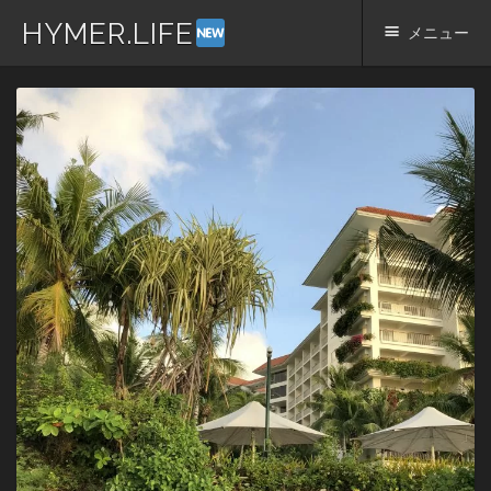
HYMER.LIFE
メニュー
コ
ン
テ
ン
ツ
へ
ス
キ
ッ
プ