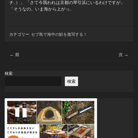
チ…）」 「さて今我われは京都の琴引浜にいるわけですが」
「そうなの。いま海から上がっ…
カテゴリー:
セブ島で海中の鮫を激写する！
投
←
前
次
→
稿
ナ
ビ
検索
ゲ
検索
ー
シ
ョ
ン