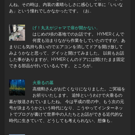
んね。その時は、内装の素晴らしさに感心して単に「いいな
あ」という憧れでしかなかったです。（お…
げ！丸太がジャマで扉が開かない…
はじめの頃の基地でのお話です。 HYMERくんで
何度も泊まりながら作業をしていたのですが、あ
まりにも気持ち良いのでエアコンを消してドアを開け放して
みようかなと思って、グイッと開けてみました。 以前もお話
した事がありますが、HYMERくんのドアには開けたまま固定
できる部品が付いているんです。 ところが…
火垂るの墓
高畑勲さんがお亡くなりになりました。ご冥福を
お祈りいたします。 追悼というわけで火垂るの
墓が放送されていましたね。 今は平成の世の中、もう次の元
号が決まろうかという時代になり、こうやってインターネッ
トでブログが書けて世界中の人たちとお話ができる近代的な
時代に生きていて、どうしても考えられない、想像も…