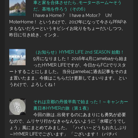
車と家を合体させたら…モーターホーム〜そう
だ、基地を作ろう（その6）
I have a Home.? I have a Motor.? Uh!
MoterHome！ というわけで、2017年になって今さらPPAPネ
タもないだろーというキビシイお叱りをちょーだいしつつ、
昨日に引き続き、インタ…
（お知らせ）HYMER LIFE 2nd SEASON 始動！
9月になりました！ 2016年4月にamebaから始ま
ったHYMER LIFEですが、今日からFC2でリスタ
ートすることにしました。 当分はamebaに過去記事をそのま
ま置いたまま、今後はこちらだけ更新してまいります。 とい
うわけで、よろしくね！
それは京都の丹後半島で始まった！～キャンカー
裏日本HYMERの旅（第１夜）
今回の旅は…出発するのにあまりにも勇気が必要
なので、ムリヤリ行かなきゃなんないように「水曜どうでし
ょう」風にまとめてみました。 「ハイい～どうもお久しぶり
～HYMER LIFEでございます」 「ございます！（パチパ