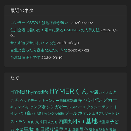
最近のネタ
コンラッドSEOULは地下鉄が遠い…
2026-07-02
仁川空港に着いた！電車に乗るT-MONEYの入手方法
2026-07-
01
サムギョプサルにハマった
2026-06-30
台北と言ったら夜市なんだそうな
2026-03-23
台湾は旧正月です
2026-03-19
たぐ
HYMERくん
HYMER
hymer.life
お店
と
たくさん
キャンピングカー
ころ
キャンカー西日本制覇
ウッドデッキ
キャンプ場
シンガポール
タクシー
テント
ト
キャンプ
スペース
バリ島
ホテル
レ
プール
イレ
バリ島ジャングル探検
ムリアリゾート
基地
四国九州R-1
ストラン
子ど
入り口
大型車
今夜
友だち
建物
日帰り温泉
景色
も
小屋
旅
日本
昼間
緊急事態宣言
翌朝