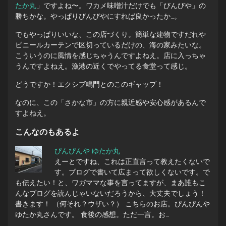
たか丸
」ですよね〜。ワカメ味噌汁だけでも「びんびや」の
勝ちかな。やっぱりびんびやにすれば良かったか…。
でもやっぱりいいな、この店づくり。簡単な建物ですだれや
ビニールカーテンで区切っているだけの、海の家みたいな。
こういうのに風情を感じちゃうんですよねえ。店に入っちゃ
うんですよねえ。漁港の近くでやってる食堂って感じ。
どうですか！エクシブ鳴門とのこのギャップ！
なのに、この「さかな市」の方に親近感や安心感があるんで
すよねえ。
こんなのもあるよ
ぴんぴんや ゆたか丸
えーとですね、これは正直言って教えたくないで
す。ブログで書いて広まって欲しくないです。で
も伝えたい！と、ワガママな事を言ってますが、まあ誰もこ
んなブログを読んじゃいないだろうから、大丈夫でしょう！
書きます！ （何それ？ウザい？） こちらのお店。ぴんぴんや
ゆたか丸さんです。 食後の感想。ただ一言。お…