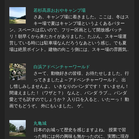
若杉高原おおやキャンプ場
さあ、キャンプ場に着きました。ここは、冬はス
キー場で夏はキャンプ場というよくあるパター
ン。スペースは広いので、フリー区画として開放感バッチ
リ！朝早くから来たカイがありました。たぶん、スキー場運
営している時には駐車場なんだろうなあという感じ。でも夏
場は絶景ポイント。建物の向こう側には、スキー場の雰囲気…
白浜アドベンチャーワールド
さーて、動物好きの皆様、お待たせしました。行
ってきましたよ～アドベンチャーワールド。 出
し惜しみしませんよ。 いきなりのパンダです！ すいません！
間違えました！（ワザと？） なんと、パンダ ラブ…。パンダ
愛とでも訳すのでしょうか？ 入り口を入ると、いたーっ！ 動
画でもどうぞ。 外にもいました。 ゲ…
丸亀城
日本のお城って歴史を感じますよね。 授業で習
った時には何の興味も無かったのに、実際に現存