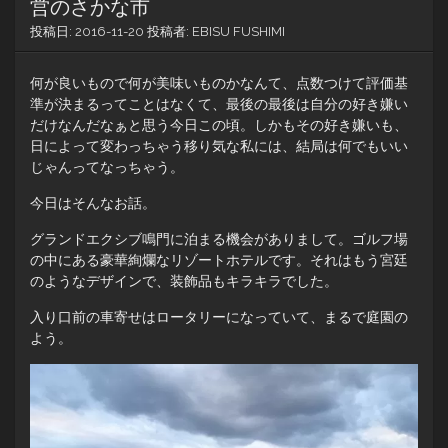
営のさかな市
投稿日:
2016-11-20
投稿者:
EBISU FUSHIMI
何が良いもので何が美味いものかなんて、点数つけて評価基
準が決まるってことはなくて、最後の最後は自分の好き嫌い
だけなんだなぁと思う今日この頃。しかもその好き嫌いも、
日によって変わっちゃう移り気な私には、結局は何でもいい
じゃんってなっちゃう。
今日はそんなお話。
グランドエクシブ鳴門に泊まる機会がありまして。ゴルフ場
の中にある豪華絢爛なリゾートホテルです。それはもう宮廷
のようなデザインで、装飾品もキラキラでした。
入り口前の車寄せはロータリーになっていて、まるで庭園の
よう。