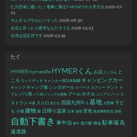
仁川空港に着いた！電車に乗るT-MONEYの入手方法
2026-07-
01
サムギョプサルにハマった
2026-06-30
台北と言ったら夜市なんだそうな
2026-03-23
台湾は旧正月です
2026-03-19
たぐ
HYMERくん
HYMER
hymer.life
お店
と
たくさん
キャンピングカー
ころ
キャンカー西日本制覇
ウッドデッキ
キャンプ場
シンガポール
タクシー
テント
ト
キャンプ
スペース
バリ島
ホテル
レ
プール
イレ
バリ島ジャングル探検
ムリアリゾート
基地
四国九州R-1
ストラン
子ど
入り口
大型車
今夜
友だち
建物
日帰り温泉
景色
も
小屋
旅
日本
昼間
緊急事態宣言
翌朝
自動下書き
駐車場
車中泊
高
道の駅
都会
途中
速道路