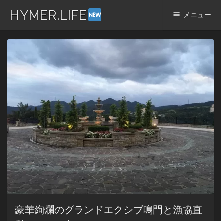
HYMER.LIFE
メニュー
コ
ン
テ
ン
ツ
へ
ス
キ
ッ
プ
豪華絢爛のグランドエクシブ鳴門と漁協直