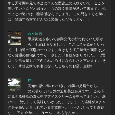
する天守閣を見て本当にそんな歴史上の人物がいて、ここを
歩いていたんだと思うと、もの凄く興味が湧いて来ます。 机
の上との違いは、臨場感なんでしょう。 この門をくぐる時に
は、登城する前でどんなに緊張しただろうとか、 …
台ヶ原宿
甲府街道を歩いて参勤交代が行われていた頃か
ら、七賢はありました。 ここは台ヶ原宿といっ
て、中山道の宿場の一つです。今はもう江戸時代の面影は少
なく普通の住宅街ですが、少しだけ名残がありました。 七賢
は、明治天皇もご下向されお泊りになられたと言います。 そ
して、水信玄餅で有名になったこちらのお店。金精軒…
桂浜
高知の思い出のつづき。 桂浜の見晴台から。こ
の素晴らしい自然の造形美は必見です。 この下
に見える砂浜の真ん中でアイスクリームを売ってました。 暑
い中、冷たくって美味しいかった。 そして、入場料がメチャ
クチャ高いと言われている水族館へ。 うーん…とっても微妙
な…。アカメ怖い…。 うーん…これもなんかニ…