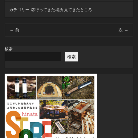
カテゴリー:
②行ってきた場所 見てきたところ
投
←
前
次
→
稿
ナ
ビ
検索
ゲ
検索
ー
シ
ョ
ン