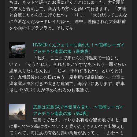
ちは、ネットで調べたお店に行くことにしました。大分駅前
で友人と合流して、商店街の方へと歩いて行きます。 「友達
と合流したから先に行くね〜」 「りょ」 「大分駅ってこんな
に立派なんだね〜キレイだね〜」 途中、整備された大分駅前
を小雨の中ブラブラと。そしてキ…
HYMERくんフェリーに乗れた！〜宮崎シーガイ
ア＆チキン南蛮の旅（最終夜）
「ねえ、ここまで来たら別府温泉で一泊しな
い？」 「そうだねえ、それも良いですなあ〜もう一回ぐらい
温泉入りたいもんね」 「じゃ、予約するね〜」 というわけ
で、九州最後のこの日はもう一度別府の温泉旅館へ。全室に
温泉露天風呂付きの大きな建物で、海沿いにあります。駐車
場にHYMERくんが停められるのも電話で…
広島は宮島SAで本気度を見た。〜宮崎シーガイ
ア＆チキン南蛮の旅（第4夜）
宮島ってねえ、そりゃあ有名な観光地ですよ。船
に乗って沖の島に渡っていくと鹿がたくさんいてお出迎えし
てくれて、海にあの有名な赤い鳥居があって…。 「ふわ〜も