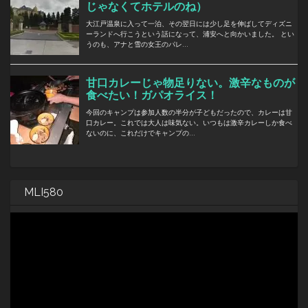
MLI580
動
画
プ
レ
ー
ヤ
ー