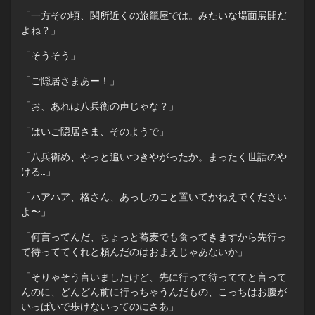
「一方その頃、関所近くの旅籠屋では。みたいな場面展開だ
よね？」
「そうそう」
「ご隠居さまあー！」
「お、あれは八兵衛の声じゃな？」
「はいご隠居さま、そのようで」
「八兵衛め、やっと追いつきやがったか。まったく世話のや
ける…」
「ハアハア、格さん、あっしのこと置いてかねえでください
よ〜」
「何言ってんだ、ちょっと蕎麦でも食ってきますから先行っ
て待っててくれと頼んだのはおまえじゃあないか」
「そりゃそう言いましたけど、先に行って待っててと言って
んのに、どんどん前に行っちゃうんだもの、こっちはお腹が
いっぱいで歩けないってのにさあ」