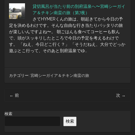
貸切風呂が当たり前の別府温泉へ〜宮崎シーガイ
ア＆チキン南蛮の旅（第7夜）
さてHYMERくんの旅は、朝起きてから今日の予
定を決めるわけです。そんな自由な行き当たりバッタリの旅
が楽しいんですよね〜。 朝ごはんも食べてコーヒーも飲ん
で、頭がスッキリしたところで今日の予定を考えるわけで
す。 「ねえ、今日どこ行く？」 「そうだねえ、大分でどっか
遊ぶとこ行って、そのあと別府温泉でゆ…
カテゴリー:
宮崎シーガイア＆チキン南蛮の旅
投
←
前
次
→
稿
ナ
ビ
検索
ゲ
検索
ー
シ