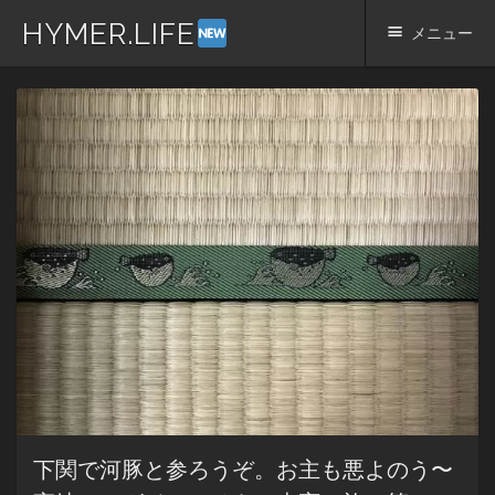
HYMER.LIFE
メニュー
コ
ン
テ
ン
ツ
へ
ス
キ
ッ
プ
下関で河豚と参ろうぞ。お主も悪よのう〜