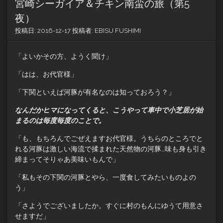
宮崎シーガイア＆チキン南蛮の旅（第5
夜）
投稿日:
2016-12-17
投稿者:
EBISU FUSHIMI
「よいかその方、ようく聞け」
「はは、お代官様」
「下関といえば河豚が有名なのは知っておろう？」
なんだかヒマになってくると、こうやって車中で小芝居が始
まるのは毎度毎度のことで。
「も、もちろんでごぜえますお代官様。うちらのところでと
れる河豚は激しい海流で揉まれた天然物の河豚…味も身も引き
締まってそりゃあ美味いもんで」
「私もその下関の河豚とやら、一度食してみたいものよの
う」
「さようでございましたか。すぐに村のもんにゆうて用意さ
せますだ」