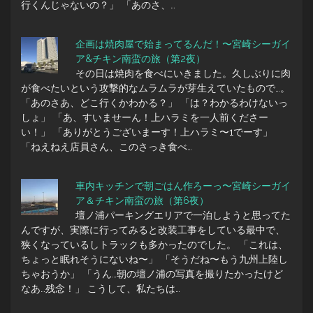
行くんじゃないの？」 「あのさ、…
企画は焼肉屋で始まってるんだ！〜宮崎シーガイ
ア&チキン南蛮の旅（第2夜）
その日は焼肉を食べにいきました。久しぶりに肉
が食べたいという攻撃的なムラムラが芽生えていたもので…。
「あのさあ、どこ行くかわかる？」 「は？わかるわけないっ
しょ」 「あ、すいませーん！上ハラミを一人前くださー
い！」 「ありがとうございまーす！上ハラミ〜1でーす」
「ねえねえ店員さん、このさっき食べ…
車内キッチンで朝ごはん作ろーっ〜宮崎シーガイ
ア＆チキン南蛮の旅（第6夜）
壇ノ浦パーキングエリアで一泊しようと思ってた
んですが、実際に行ってみると改装工事をしている最中で、
狭くなっているしトラックも多かったのでした。 「これは、
ちょっと眠れそうにないね〜」 「そうだね〜もう九州上陸し
ちゃおうか」 「うん…朝の壇ノ浦の写真を撮りたかったけど
なあ…残念！」 こうして、私たちは…