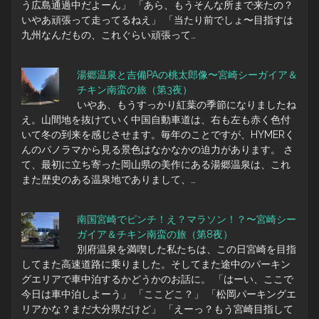
う広島通過中だよーん」 「あら、もうそんな所まで来たの？
いやあ頑張って走ってるねえ」 「当たり前でしょ〜目指すは
九州なんだもの、これぐらい頑張って…
湯郷温泉と吉備PAの桃太郎像〜宮崎シーガイア＆
チキン南蛮の旅（第3夜）
いやあ、もうすっかり紅葉の季節になりましたね
え。山間地を抜けていく中国自動車道は、右も左も赤く色付
いて冬の到来を感じさせます。毎年のことですが、HYMERく
んのパノラマから見る景色はなかなかの迫力があります。 さ
て、最初に立ち寄った岡山県の美作にある湯郷温泉は、これ
また歴史のある温泉地でありまして、…
南国宮崎でピンチ！え？マラソン！？〜宮崎シー
ガイア＆チキン南蛮の旅（第8夜）
別府温泉を満喫した私たちは、この日宮崎を目指
してまた高速道路に乗りました。そしてまた途中のパーキン
グエリアで車中泊するかどうかのお話に。 「はーい、ここで
今日は車中泊しよーう」 「ここどこ？」 「松岡パーキングエ
リアかな？まだ大分県だけど」 「えーっ？もう宮崎目指して