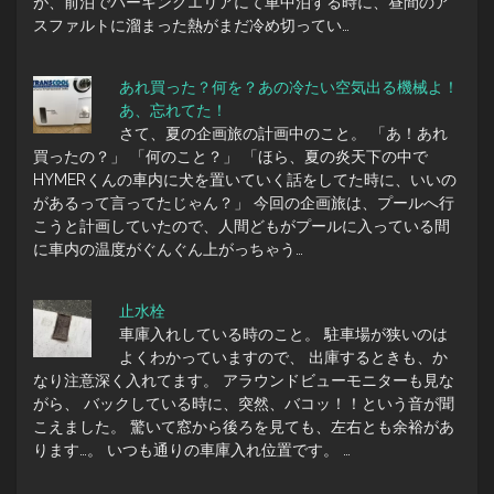
が、前泊でパーキングエリアにて車中泊する時に、昼間のア
スファルトに溜まった熱がまだ冷め切ってい…
あれ買った？何を？あの冷たい空気出る機械よ！
あ、忘れてた！
さて、夏の企画旅の計画中のこと。 「あ！あれ
買ったの？」 「何のこと？」 「ほら、夏の炎天下の中で
HYMERくんの車内に犬を置いていく話をしてた時に、いいの
があるって言ってたじゃん？」 今回の企画旅は、プールへ行
こうと計画していたので、人間どもがプールに入っている間
に車内の温度がぐんぐん上がっちゃう…
止水栓
車庫入れしている時のこと。 駐車場が狭いのは
よくわかっていますので、 出庫するときも、か
なり注意深く入れてます。 アラウンドビューモニターも見な
がら、 バックしている時に、突然、バコッ！！という音が聞
こえました。 驚いて窓から後ろを見ても、左右とも余裕があ
ります…。 いつも通りの車庫入れ位置です。 …