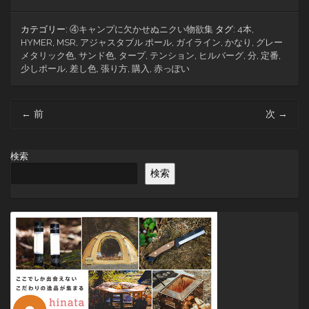
カテゴリー:
④キャンプに欠かせぬニクい物欲集
タグ:
4本
,
HYMER
,
MSR
,
アジャスタブル ポール
,
ガイライン
,
かなり
,
グレー
メタリック色
,
サンド色
,
タープ
,
テンション
,
ヒルバーグ
,
分
,
定番
,
少しポール
,
差し色
,
張り方
,
購入
,
赤っぽい
投
←
前
次
→
稿
ナ
ビ
検索
ゲ
検索
ー
シ
ョ
ン