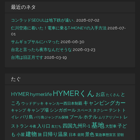
最近のネタ
コンラッドSEOULは地下鉄が遠い…
2026-07-02
仁川空港に着いた！電車に乗るT-MONEYの入手方法
2026-07-
01
サムギョプサルにハマった
2026-06-30
台北と言ったら夜市なんだそうな
2026-03-23
台湾は旧正月です
2026-03-19
たぐ
HYMERくん
HYMER
hymer.life
お店
と
たくさん
キャンピングカー
ころ
キャンカー西日本制覇
ウッドデッキ
キャンプ場
シンガポール
タクシー
テント
ト
キャンプ
スペース
バリ島
ホテル
レ
プール
イレ
バリ島ジャングル探検
ムリアリゾート
基地
四国九州R-1
ストラン
子ど
入り口
大型車
今夜
友だち
建物
日帰り温泉
景色
も
小屋
旅
日本
昼間
緊急事態宣言
翌朝