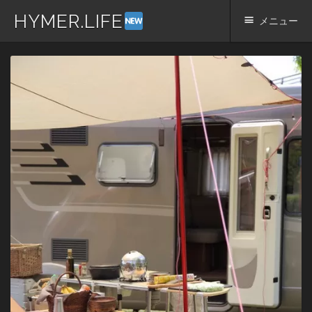
HYMER.LIFE
メニュー
コ
ン
テ
ン
ツ
へ
ス
キ
ッ
プ