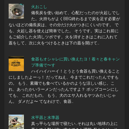
火おこし
備長炭を使い始めて、心配だったのが火起しでし
た。火持ちがよくBBQ終わるまで炭を足す必要が
ないほどの備長炭は、その分だけ火がつきにくいのです。 で
も、火起し器を使えば簡単でした。 そうです。実はこれ前に
もご紹介した火消しツボです。火を消すときはこれに入れて
蓋をして、次に火をつけるときは下の蓋を開けて…
食器もオシャレに買い換えたヨ！着々と春キャン
プ準備で〜す
ハイハイハーイ！とうとう食器も買い換えること
にしましたよーっ！ だってねえ、今までこれだったんですも
の。 もう、素麺でも食べているかのような涼しい感じ。こ
れ、あったかいラーメンだったんですよ？ ポップコーンにし
ても、 これだもの。 もう、犬のエサ入れるヤツみたいじゃ
ん。 ダメだよ〜 てなわけで、食器…
水平器と水準器
真っ平らな場所で寝たい…それは丸い地球の上に