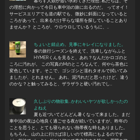
暮らす人類が追い求めてきた理想…私たちは、そ
の理想に向かって今日も車中泊の旅に出るのだ。 ってオイ！
サービスエリアでも道の駅でも、微妙に斜面になっていると
ころがあって、出来るだけ平らな場所を探していることあり
ませんか？ ところが、ウロウロしているうちに、…
ちょいと錆止め。見事にキレイになりました。
春の旅行シーズンを終えて、洗車しながらふと
HYMERくんを見ると、あれ？なんだかロゴのと
ころに汚れが。 この写真のMのところなんて、何やら茶色に
変色しています。そこで、ゴシゴシと濡れタオルで拭いてみ
ましたが、とれません。 あれ、泥汚れだと思ったけど、違う
のかな？と触ってみると、ザラザラと硬い汚れでし…
久しぶりの物欲集…かわいいヤツが欲しかったの
よねえ
夏も近づいてどんどん暑くなって来ました。まだ
車中泊の夜は心地良く過ごせる夜が続いていますが、昨年の
ことを思うと、とても寝られない熱帯夜な時もありました。
もちろん、山の上に行けば涼しいので標高にもよるのです