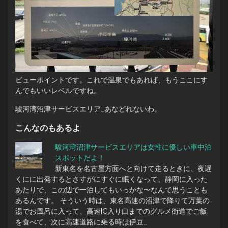
ビューポイントです。これで温泉でもあれば、もうここにす
んでもいいレベルですね。
駿河湾沼津サービスエリア…あなどれないわ。
こんなのもあるよ
駿河湾沼津サービスエリアは女性に優しい車中泊
スポットだよ！
新東名を名古屋方面へと向けて走るときに、夜遅
くにに出発するとさすがにすぐに眠くなって、静岡に入った
あたりで、この辺で一泊してもいっかな〜なんて思うことも
あるんです。 そういう時は、東名高速の沼津で降りて万葉の
湯でお風呂に入って、高速IC入り口までのグルメ街道でご飯
を食べて、次に高速道路に乗る時は伊豆…