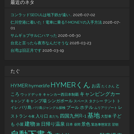
最近のネタ
コンラッドSEOULは地下鉄が遠い…
2026-07-02
仁川空港に着いた！電車に乗るT-MONEYの入手方法
2026-07-
01
サムギョプサルにハマった
2026-06-30
台北と言ったら夜市なんだそうな
2026-03-23
台湾は旧正月です
2026-03-19
たぐ
HYMERくん
HYMER
hymer.life
お店
と
たくさん
キャンピングカー
ころ
キャンカー西日本制覇
ウッドデッキ
キャンプ場
シンガポール
タクシー
テント
ト
キャンプ
スペース
バリ島
ホテル
レ
プール
イレ
バリ島ジャングル探検
ムリアリゾート
基地
四国九州R-1
ストラン
子ど
入り口
大型車
今夜
友だち
建物
日帰り温泉
景色
も
小屋
旅
日本
昼間
緊急事態宣言
翌朝