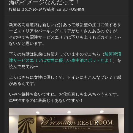
海のイメージなんだって！
投稿日:
2017-10-15
投稿者:
EBISU FUSHIMI
新東名高速道路は新しいだけあって最新型の注目に値するサ
ービスエリアやパーキングエリアがたくさんあるのですが、
その中でも沼津サービスエリアは下りも上りもピカイチじゃ
ないかと思います。
下りのお話は以前にお伝えしていますのでこちら（
駿河湾沼
津サービスエリアは女性に優しい車中泊スポットだよ！
）を
読んで見てね〜
上りはさらに女性に優しくて、トイレにもこんなプレミア感
があるんです。
いや〜気持ち良いですね。お化粧直しも出来ちゃうんです。
車中泊するのに最高じゃあないですか！