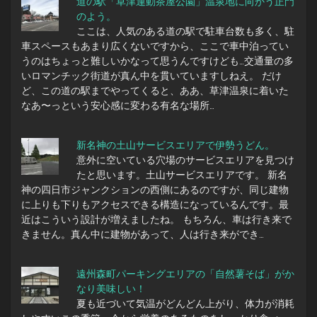
道の駅「草津運動茶屋公園」温泉地に向かう正門
のよう。
ここは、人気のある道の駅で駐車台数も多く、駐
車スペースもあまり広くないですから、ここで車中泊ってい
うのはちょっと難しいかなって思うんですけども…交通量の多
いロマンチック街道が真ん中を貫いていますしねえ。 だけ
ど、この道の駅までやってくると、ああ、草津温泉に着いた
なあ〜っという安心感に変わる有名な場所…
新名神の土山サービスエリアで伊勢うどん。
意外に空いている穴場のサービスエリアを見つけ
たと思います。土山サービスエリアです。 新名
神の四日市ジャンクションの西側にあるのですが、同じ建物
に上りも下りもアクセスできる構造になっているんです。最
近はこういう設計が増えましたね。 もちろん、車は行き来で
きません。真ん中に建物があって、人は行き来ができ…
遠州森町パーキングエリアの「自然薯そば」がか
なり美味しい！
夏も近づいて気温がどんどん上がり、体力が消耗