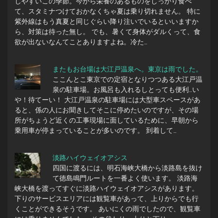
しやすいこの季節。今から栄養のあるものをしっかり食べ
て、スタミナつけておかなくちゃ夏は乗り切れません。 特に
紫外線はもう真夏と同じぐらい降り注いでいるといいますか
ら、対策は待った無し。 でも、暑くて身体がダルくって、食
欲が出ないなんてことありますよね。冷た…
またもお台場は大江戸温泉へ。東京は雨でした。
ここんとこ東京での定宿となりつつある大江戸温
泉の駐車場。お風呂も入れるしとっても便利…い
や！待てーい！ 大江戸温泉の駐車場には大型車スペースがあ
ると、係の人にお聞きしてそこに停めたいのですが、その場
所がちょうど近くの工事現場に面しているために、早朝から
乗用車が停まっていることが多いのです。 到着して…
淡路ハイウェイオアシス
四国に渡るには、明石海峡大橋から淡路島を抜け
て徳島鳴門ルートを一番よく使います。 淡路海
峡大橋を渡ってすぐに淡路ハイウェイオアシスがあります。
下りのサービスエリアには観覧車があって、上りからでも行
くことができるそうです。 あいにくの雨でしたので、観覧車