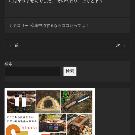
には乗りませんでした。 その代わり、上りと下り…
カテゴリー:
⑥車中泊するならココだってば！
投
←
前
次
→
稿
ナ
ビ
検索
ゲ
検索
ー
シ
ョ
ン