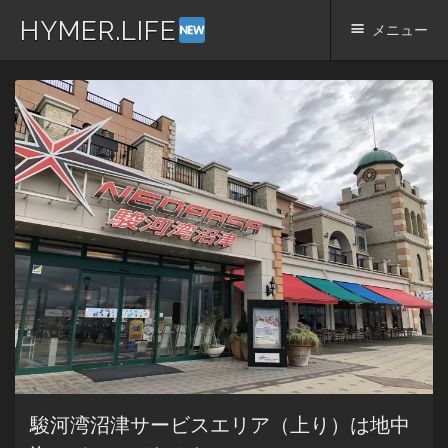
HYMER.LIFE
メニュー
コ
ン
テ
ン
ツ
へ
ス
キ
ッ
プ
駿河湾沼津サービスエリア（上り）は地中