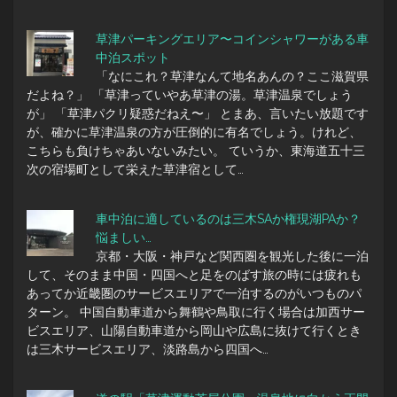
草津パーキングエリア〜コインシャワーがある車
中泊スポット
「なにこれ？草津なんて地名あんの？ここ滋賀県
だよね？」 「草津っていやあ草津の湯。草津温泉でしょう
が」 「草津パクリ疑惑だねえ〜」 とまあ、言いたい放題です
が、確かに草津温泉の方が圧倒的に有名でしょう。けれど、
こちらも負けちゃあいないみたい。 ていうか、東海道五十三
次の宿場町として栄えた草津宿として…
車中泊に適しているのは三木SAか権現湖PAか？
悩ましい…
京都・大阪・神戸など関西圏を観光した後に一泊
して、そのまま中国・四国へと足をのばす旅の時には疲れも
あってか近畿圏のサービスエリアで一泊するのがいつものパ
ターン。 中国自動車道から舞鶴や鳥取に行く場合は加西サー
ビスエリア、山陽自動車道から岡山や広島に抜けて行くとき
は三木サービスエリア、淡路島から四国へ…