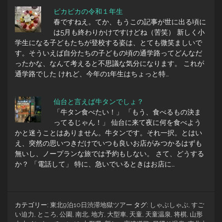
ピカピカの令和１年生
春ですねえ。てか、もうこの記事が世に出る頃に
は5月も終わりかけですけどね（苦笑） 新しく小
学生になる子どもたちが登校する姿は、とても微笑ましいで
す。そういえば自分たちの子どもの頃の通学路ってどんなだ
ったかな、なんて考えると不思議な気分になります。 これが
通学路でした けれど、今年の1年生はちょっと特…
仙台と言えば牛タンでしょ？
「牛タン食べたい！」 「もう、食べるもの決ま
ってるじゃん！」 仙台に来て夜に何を食べよう
かと迷うことはありません。牛タンです。それ一択。とはい
え、突然の思いつきだけでいつも良いお店がみつかるはずも
無いし、ノープランな旅では予約もしない。 さて、どうする
か？ 「電話して」 特に、急いでいるときはお店に…
カテゴリー:
東北9泊10日渋滞地獄ツアー
タグ:
しゃぶしゃぶ
,
すご
い迫力
,
ところ
,
公園
,
南北
,
地方
,
大型車
,
天童
,
天童温泉
,
将棋
,
山形