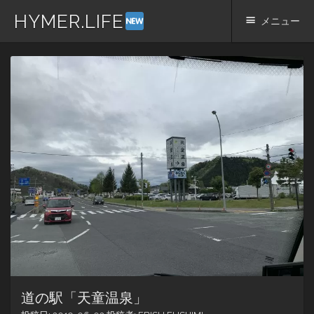
HYMER.LIFE
メニュー
コ
ン
テ
ン
ツ
へ
ス
キ
ッ
プ
道の駅「天童温泉」