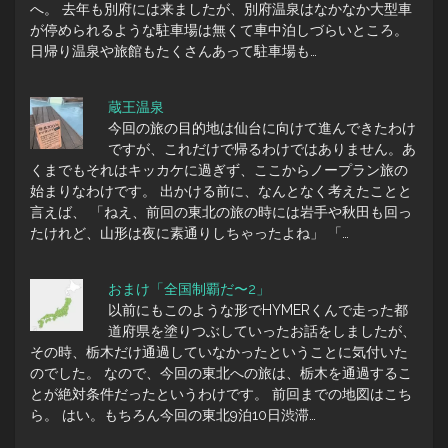
へ。 去年も別府には来ましたが、別府温泉はなかなか大型車
が停められるような駐車場は無くて車中泊しづらいところ。
日帰り温泉や旅館もたくさんあって駐車場も…
蔵王温泉
今回の旅の目的地は仙台に向けて進んできたわけ
ですが、これだけで帰るわけではありません。あ
くまでもそれはキッカケに過ぎず、ここからノープラン旅の
始まりなわけです。 出かける前に、なんとなく考えたことと
言えば、 「ねえ、前回の東北の旅の時には岩手や秋田も回っ
たけれど、山形は夜に素通りしちゃったよね」 「…
おまけ「全国制覇だ〜2」
以前にもこのような形でHYMERくんで走った都
道府県を塗りつぶしていったお話をしましたが、
その時、栃木だけ通過していなかったということに気付いた
のでした。 なので、今回の東北への旅は、栃木を通過するこ
とが絶対条件だったというわけです。 前回までの地図はこち
ら。 はい。もちろん今回の東北9泊10日渋滞…