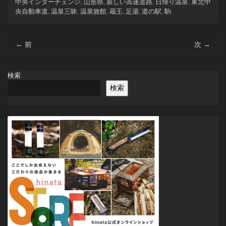
中央インターチェンジ
,
山形県
,
新しい高速道路
,
日帰り温泉
,
東北中
央自動車道
,
温泉三昧
,
温泉旅館
,
蔵王
,
足湯
,
道の駅
,
駒
投
←
前
次
→
稿
ナ
ビ
検索
ゲ
検索
ー
シ
ョ
ン