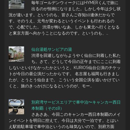
毎年ゴールデンウィークにはHYMERくんで旅に
出るのが恒例になりました。しかし今年は少し状
況が違います。というのも、皆さんご存知10連休だからで
す。そのうえ、元号が変わるというイベントも行われるの
で、心配でした。 渋滞が怖いなあ、しかも東北へ行くとなる
と東京方面へ向かうことになるのです。というのも、…
仙台湯処サンピアの湯
渋滞を回避しながらようやく仙台に到着した私た
ち。さて、どうして今日の正午までにここに到着
しないといけなかったかというと、KURIOS仙台公演のチケッ
トが今日の昼公演だったからです。 名古屋も福岡も行きまし
たが、とうとう仙台まで。 こういう全国公演を追いかけてい
くと、旅のきっかけになるというのが、モー…
別府湾サービスエリアで車中泊〜キャンカー西日
本制覇（その18）
さあさあ、今回このキャンカー西日本制覇のメイ
ンイベントを明日に控えて、今日は大分で一泊です。とはい
え駅前駐車場で車中泊というのも味気ないので、別府方面