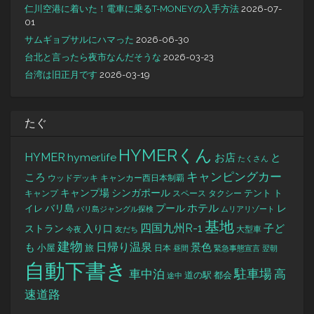
仁川空港に着いた！電車に乗るT-MONEYの入手方法
2026-07-
01
サムギョプサルにハマった
2026-06-30
台北と言ったら夜市なんだそうな
2026-03-23
台湾は旧正月です
2026-03-19
たぐ
HYMERくん
HYMER
hymer.life
お店
と
たくさん
キャンピングカー
ころ
キャンカー西日本制覇
ウッドデッキ
キャンプ場
シンガポール
タクシー
テント
ト
キャンプ
スペース
バリ島
ホテル
レ
プール
イレ
バリ島ジャングル探検
ムリアリゾート
基地
四国九州R-1
ストラン
子ど
入り口
大型車
今夜
友だち
建物
日帰り温泉
景色
も
小屋
旅
日本
昼間
緊急事態宣言
翌朝
自動下書き
駐車場
車中泊
高
道の駅
都会
途中
速道路