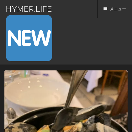
HYMER.LIFE
メニュー
コ
ン
テ
ン
ツ
へ
ス
キ
ッ
プ