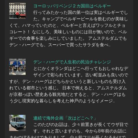
ヨーロッパリベンジ２カ国目はベルギー
行ってみたかった国の第一位は実はベルギーでし
た。キャンプでベルギービールを飲むのが美味し
くて、ハマっていたのと、ベルギーと言えばワッフルとチョ
コレート！ なにしろ、美味しいものには目が無いので、ベル
ギーでの食事を楽しみにしていました。 アムステルダムでも
デン・ハーグでも、スーパーで買ったサラダを食べ…
デン・ハーグで人生初の民泊チャレンジ
とにかくオランダはどこへ行ってもおしゃれなデ
ザインで彩られています。古い町並みも良いので
すが、デン・ハーグはどちらかというと新しいものも受け入
れている都市という感じ。 日本で例えると、アムステルダム
が京都っぽい歴史ある観光地だとすると、デン・ハーグはも
う少し現実的な暮らしを考えた神戸のようなイメージ…
連続で海外企画「次はどこへ？」
このたびのお話は、少々前置きが長くてウザ目で
す。それと言いますのも、今から8年前のお話に
さかのぼるわけでありまして、少々前フリが長くなるわけで