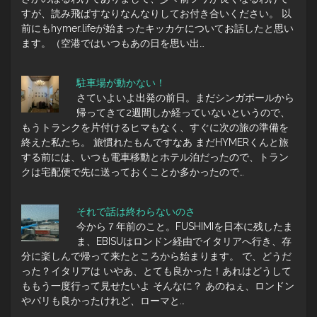
すが、読み飛ばすなりなんなりしてお付き合いください。 以
前にもhymer.lifeが始まったキッカケについてお話したと思い
ます。（空港ではいつもあの日を思い出…
駐車場が動かない！
さていよいよ出発の前日。まだシンガポールから
帰ってきて2週間しか経っていないというので、
もうトランクを片付けるヒマもなく、すぐに次の旅の準備を
終えた私たち。 旅慣れたもんですなあ まだHYMERくんと旅
する前には、いつも電車移動とホテル泊だったので、トラン
クは宅配便で先に送っておくことか多かったので…
それで話は終わらないのさ
今から７年前のこと。FUSHIMIを日本に残したま
ま、EBISUはロンドン経由でイタリアへ行き、存
分に楽しんで帰って来たところから始まります。 で、どうだ
った？イタリアは いやあ、とても良かった！あれはどうして
ももう一度行って見せたいよ そんなに？ あのねぇ、ロンドン
やパリも良かったけれど、ローマと…