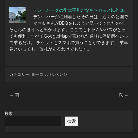
デン・ハーグの街は平和だなあ〜カモメ以外は。
デン・ハーグに到着したその日は、近くの公園で
ママ友さんがBBQをしようと誘ってくれたので、
そちらのほうへと出かけます。ここでもトラムやバスがとっ
ても便利。すべてGoogleMapで言われた通りに停留所へいっ
て乗るだけ。 チケットもスマホで買うことができます。 乗車
券といっても、改札があるわけでもなく…
カテゴリー:
ヨーロッパリベンジ
投
←
前
次
→
稿
ナ
ビ
検索
ゲ
検索
ー
シ
ョ