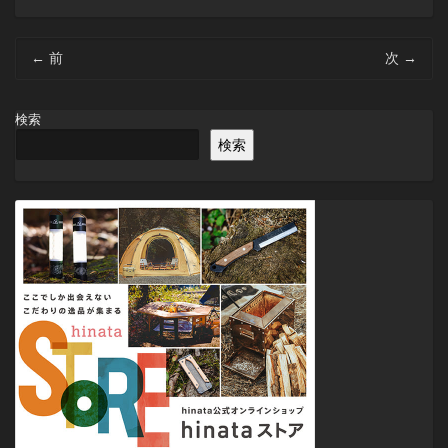
投
←
前
次
→
稿
ナ
ビ
検索
ゲ
検索
ー
シ
ョ
ン