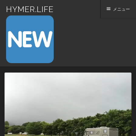
HYMER.LIFE
メニュー
コ
ン
テ
ン
ツ
へ
ス
キ
ッ
プ