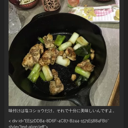
味付けは塩コショウだけ。それで十分に美味しいんですよ。
< div id=”EE52DDB4-8D6F-4C87-B244-1571E5884FB0″
style=”text-align:left”>