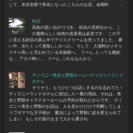
して、水信玄餅で有名になったこちらのお店。金精軒…
桂浜
高知の思い出のつづき。 桂浜の見晴台から。こ
の素晴らしい自然の造形美は必見です。 この下
に見える砂浜の真ん中でアイスクリームを売ってました。 暑
い中、冷たくって美味しいかった。 そして、入場料がメチャ
クチャ高いと言われている水族館へ。 うーん…とっても微妙
な…。アカメ怖い…。 うーん…これもなんかニ…
ディズニー美女と野獣ルーム〜ディズニーランド
ホテル
そうそう。もうひとつお話しするのを忘れてた！
ディズニーランドホテルに宿泊した一番の理由。それは、美
女と野獣キャラクタールームの予約が取れたからです。 ディ
ズニー美女と野獣のお話は、人を見かけだけで判断してしま
うワガママな王子様が、魔法によって野獣に姿を変えられて
しまい、もしその姿のままで人から愛され…