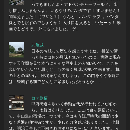
ってきましたよ～アドベンチャーワールド。 出
し惜しみしませんよ。 いきなりのパンダです！ すいません！
間違えました！（ワザと？） なんと、パンダ ラブ…。パンダ
愛とでも訳すのでしょうか？ 入り口を入ると、いたーっ！ 動
画でもどうぞ。 外にもいました。 ゲ…
丸亀城
日本のお城って歴史を感じますよね。 授業で習
った時には何の興味も無かったのに、実際に現存
する天守閣を見て本当にそんな歴史上の人物がいて、ここを
歩いていたんだと思うと、もの凄く興味が湧いて来ます。 机
の上との違いは、臨場感なんでしょう。 この門をくぐる時に
は、登城する前でどんなに緊張しただろうとか、 …
台ヶ原宿
甲府街道を歩いて参勤交代が行われていた頃か
ら、七賢はありました。 ここは台ヶ原宿といっ
て、中山道の宿場の一つです。今はもう江戸時代の面影は少
なく普通の住宅街ですが、少しだけ名残がありました。 七賢
は、明治天皇もご下向されお泊りになられたと言います。 そ