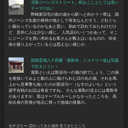
児島ジーンズストリート。町おこしとしては良い
テーマだね！
野崎家旧宅の前の道から駅へと向かう一帯は、国
内ジーンズ生産の発祥の地として有名なんだそう。どれぐら
い賑わっているのかなあと思い、初めて訪れてみたわけだけ
ど、意外に人は少ない感じ。 人気店がいくつかあって、そこ
にジーンズを買い求めるお客さんが数人はいるものの、街全
体が盛り上がっているとは思えない感じが…
四国霊場八十四番「屋島寺」ミステリー坂は写真
で伝えにくい！
屋島といえば那須与一の扇の的でしょう。この扇
を射抜いてみよと船の上に掲げられた日の丸の扇。それを馬
上から見事撃ち抜いたのが那須与一（なすのよいち）という
源平合戦のお話は有名ですね。 そんな屋島の頂上には屋島寺
がありますが、昔はケーブルカーしかなかったところを、高
松出身の官僚が地元に帰って地域の発展の…
カテゴリー:
②行ってきた場所 見てきたところ