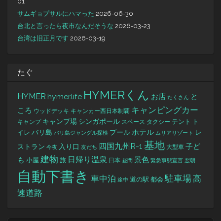
01
サムギョプサルにハマった
2026-06-30
台北と言ったら夜市なんだそうな
2026-03-23
台湾は旧正月です
2026-03-19
たぐ
HYMERくん
HYMER
hymer.life
お店
と
たくさん
キャンピングカー
ころ
キャンカー西日本制覇
ウッドデッキ
キャンプ場
シンガポール
タクシー
テント
ト
キャンプ
スペース
バリ島
ホテル
レ
プール
イレ
バリ島ジャングル探検
ムリアリゾート
基地
四国九州R-1
ストラン
子ど
入り口
大型車
今夜
友だち
建物
日帰り温泉
景色
も
小屋
旅
日本
昼間
緊急事態宣言
翌朝
自動下書き
駐車場
車中泊
高
道の駅
都会
途中
速道路