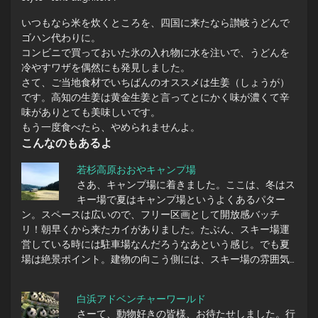
いつもなら米を炊くところを、四国に来たなら讃岐うどんで
ゴハン代わりに。
コンビニで買っておいた氷の入れ物に水を注いで、うどんを
冷やすワザを偶然にも発見しました。
さて、ご当地食材でいちばんのオススメは生姜（しょうが）
です。高知の生姜は黄金生姜と言ってとにかく味が濃くて辛
味がありとても美味しいです。
もう一度食べたら、やめられませんよ。
こんなのもあるよ
若杉高原おおやキャンプ場
さあ、キャンプ場に着きました。ここは、冬はス
キー場で夏はキャンプ場というよくあるパター
ン。スペースは広いので、フリー区画として開放感バッチ
リ！朝早くから来たカイがありました。たぶん、スキー場運
営している時には駐車場なんだろうなあという感じ。でも夏
場は絶景ポイント。建物の向こう側には、スキー場の雰囲気…
白浜アドベンチャーワールド
さーて、動物好きの皆様、お待たせしました。行