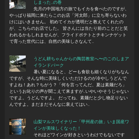
しまった…の巻
先月の中国地方の旅でもイカを食べたのですが、
やっぱり福岡に来たらこのお店「河太郎」に立ち寄らないわ
けにはいきません。 初めてイカが透明だと教えてくれたの
が、こちらのお店でした。 皆さんには当たり前のことだと笑
われるかもしれませんが、フライドポテトとチキンナゲット
で育った世代には、自然の美味しさなんて…
うどん耕ちゃんからの陶芸教室へ〜のこのしまア
イランドパーク
暑い夏になると、どーも食欲も細くなりがちなん
ですが、そんな時に美味しくいただけるのが冷やしうどんで
すよね！あれ？ちがう？「何を言ってんだ、夏は素麺だろ」
というお叱りの声が聞こえて来ますが…いやいやそうじゃない
ですよ。うどんですよ。 だってね、素麺だと少し物足りない
んですよ。まだまだそんなに衰えてはい…
山梨マルスワイナリー「甲州産の旅」いま国産ワ
インが美味しくなった！
それほどワインが好きというわけでもないです