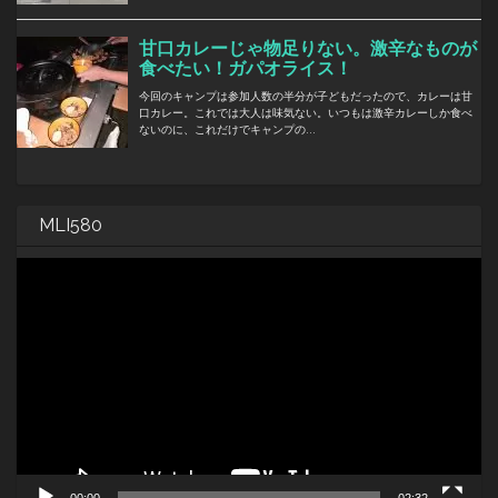
MLI580
動
画
プ
レ
ー
ヤ
ー