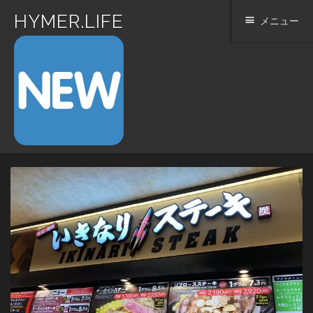
HYMER.LIFE
メニュー
コ
ン
テ
ン
ツ
へ
ス
キ
ッ
プ