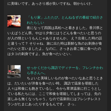
に美味いです。あっさり感が良いですね。朝からいけ…
「もり家」ふたたび。とんねるずの番組で紹介さ
れたらしい
夜になって四国は高松へと着きました。香川県と
いえばうどん県。やはり夕食にはうどんを食べたいと思うの
が人の情というもんじゃありませんか。 え？出発した時の話
と違うって？ そりゃね、旅に出た時は新鮮な魚のお刺身が食
べたいと言いましたよ。なのに、さっきお昼ご飯に食べたの
はタコの刺身ですよ。魚が食べたいとい…
せっかくだから諏訪でディナーを。フレンチかわ
ら亭さんへ。
ちょいと美味しいものが食べたいなあと思うとき
は、だいたいが洋食を食べたい時。 諏訪で温泉を堪能した
人々は和食にも飽きているし、今から草津温泉に行こうとし
ている私たちには、ここで和食を堪能してしまっては、先の
楽しみも無くなっちゃう。なので温泉街にはフレンチレスト
ランがたまにあったりするもんです。 さっ…