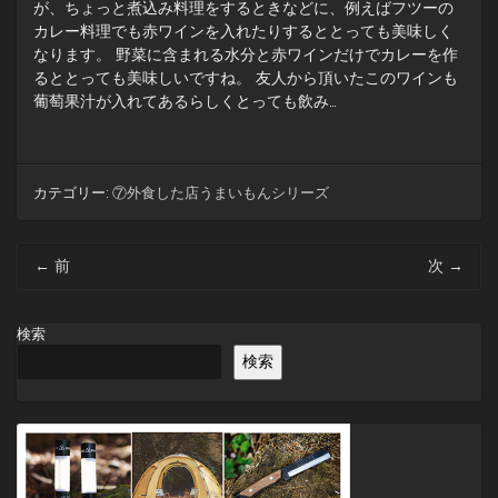
が、ちょっと煮込み料理をするときなどに、例えばフツーの
カレー料理でも赤ワインを入れたりするととっても美味しく
なります。 野菜に含まれる水分と赤ワインだけでカレーを作
るととっても美味しいですね。 友人から頂いたこのワインも
葡萄果汁が入れてあるらしくとっても飲み…
カテゴリー:
⑦外食した店うまいもんシリーズ
投
←
前
次
→
稿
ナ
ビ
検索
ゲ
検索
ー
シ
ョ
ン