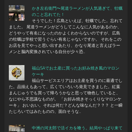
かき左右衛門〜尾道ラーメンが人気過ぎて、牡蠣
のこと忘れてた！
そうでした！広島といえば、牡蠣でした。忘れて
ました。 尾道ラーメンがどうしてこんなに人気があるのか、
どうやって有名になったのかよくわからないのですが、広島
の牡蠣は学校で習うぐらい有名じゃないですか。 それをこの
お店を見てやっと思い出すあたり、かなり尾道と言えばラー
メンと脳内変換されている自分が少々恐…
福山SAでお土産に買ったお好み焼き風のマロン
ケーキ
福山サービスエリアはお土産を買うのに最適でし
た。品揃えもあって、広くていろいろ発見できました。紅葉
まんじゅうでも買って帰ろうかなと思って物色していると、
なにやら不思議なものが。 「お好み焼きそっくりなマロンケ
ーキ」 おいおい。それは何だ？どんな味なんだ？？？ と一瞬
たじろいではみたものの、面白そうな…
中洲の河太郎で活イカを喰う。結局やっぱり来て