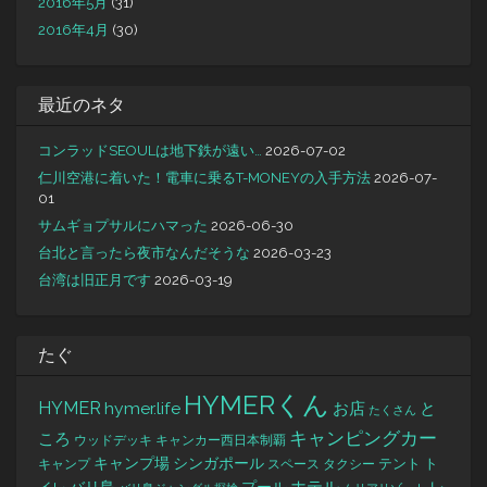
2016年5月
(31)
2016年4月
(30)
最近のネタ
コンラッドSEOULは地下鉄が遠い…
2026-07-02
仁川空港に着いた！電車に乗るT-MONEYの入手方法
2026-07-
01
サムギョプサルにハマった
2026-06-30
台北と言ったら夜市なんだそうな
2026-03-23
台湾は旧正月です
2026-03-19
たぐ
HYMERくん
HYMER
hymer.life
お店
と
たくさん
キャンピングカー
ころ
キャンカー西日本制覇
ウッドデッキ
キャンプ場
シンガポール
タクシー
テント
ト
キャンプ
スペース
バリ島
レ