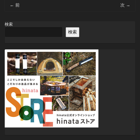
投
←
前
次
→
稿
ナ
ビ
検索
ゲ
検索
ー
シ
ョ
ン