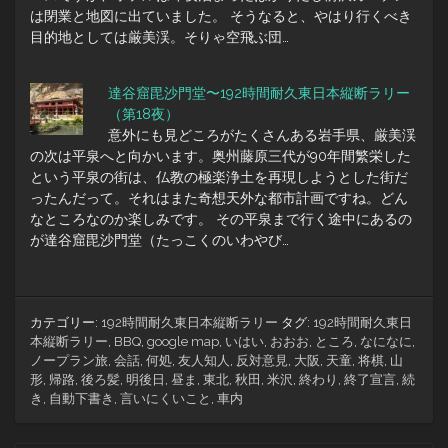
は閉業と地図に出ていました。 そうなると、やはり行くべき
目的地としては厳美渓。そりゃ空飛ぶ団…
達谷窟毘沙門堂〜192時間耐久東日本縦断ラリー
（第18夜）
意外にも見どころがたくさんある岩手県、厳美渓
の次は平泉へと向かいます。奥州藤原三代が90年間繁栄した
という平泉の街は、仏教の極楽浄土を再現しようとした街だ
ったんだって。それはまた奇想天外な都市計画ですね。どん
なところなのか楽しみです。 その平泉まで行く途中にあるの
が達谷窟毘沙門堂（たっこくのいわやび…
カテゴリー:
192時間耐久東日本縦断ラリー
タグ:
192時間耐久東日
本縦断ラリー
,
BBQ
,
google map
,
いはい
,
おおお
,
ところ
,
なになに
,
ノープラン旅
,
会話
,
何処
,
友人知人
,
反対意見
,
大阪
,
天童
,
将棋
,
山
形
,
帰路
,
後ろ髪
,
明後日
,
昼ま
,
東北
,
秋田
,
米沢
,
終わり
,
終了宣言
,
続
き
,
自動下書き
,
言いにくいこと
,
車内