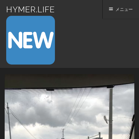
HYMER.LIFE
メニュー
コ
ン
テ
ン
ツ
へ
ス
キ
ッ
プ