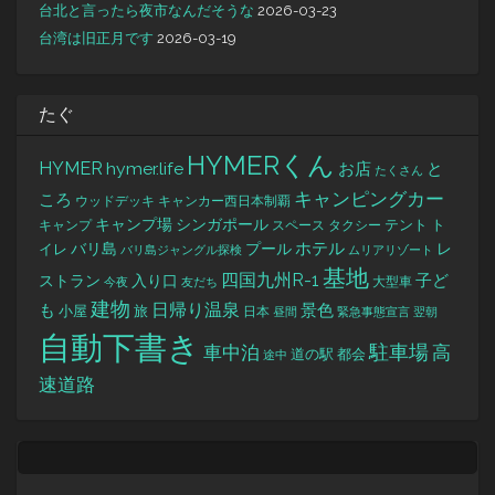
台北と言ったら夜市なんだそうな
2026-03-23
台湾は旧正月です
2026-03-19
たぐ
HYMERくん
HYMER
hymer.life
お店
と
たくさん
キャンピングカー
ころ
キャンカー西日本制覇
ウッドデッキ
キャンプ場
シンガポール
タクシー
テント
ト
キャンプ
スペース
バリ島
ホテル
レ
プール
イレ
バリ島ジャングル探検
ムリアリゾート
基地
四国九州R-1
ストラン
子ど
入り口
大型車
今夜
友だち
建物
日帰り温泉
景色
も
小屋
旅
日本
昼間
緊急事態宣言
翌朝
自動下書き
駐車場
車中泊
高
道の駅
都会
途中
速道路