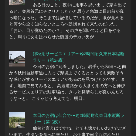
ある日のこと、夜中に用事を思い出して家を出て
ると、突然首元にチクリとしたかと思うと急激に目の前が真
っ暗になった。そこまでは記憶しているのだが、眼が覚める
と何やら全く知らないところへ誘拐されて来たのだった。
「おい、目が覚めたのか？」 その声を聞いてふと目をやる
と、周りに女をはべらせた態度のデカい男が…
錦秋湖サービスエリア〜192時間耐久東日本縦断
ラリー（第25夜）
今日のお宿に到着しました。岩手から秋田へと向
かう秋田自動車道に入って県境までくるととっても素敵そう
な感じがするサービスエリアがあるのを見つけたのです。 ま
ず、地図で見てみると、 高速道路から大きく湖の方へと伸び
るサービスエリアの駐車場は、きっと見晴らしが良いんだろ
うな〜と。 こりゃどう考えても、明日…
本日のお宿は仙台で〜192時間耐久東日本縦断ラ
リー（第15夜）
仙台と言えばですね、とても懐かしいわけでござ
います。牛タンを食べに来たり、お仕事で何度も訪れたり