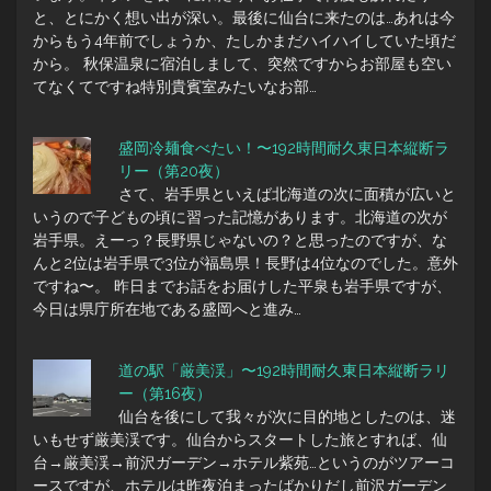
と、とにかく想い出が深い。最後に仙台に来たのは…あれは今
からもう4年前でしょうか、たしかまだハイハイしていた頃だ
から。 秋保温泉に宿泊しまして、突然ですからお部屋も空い
てなくてですね特別貴賓室みたいなお部…
盛岡冷麺食べたい！〜192時間耐久東日本縦断ラ
リー（第20夜）
さて、岩手県といえば北海道の次に面積が広いと
いうので子どもの頃に習った記憶があります。北海道の次が
岩手県。えーっ？長野県じゃないの？と思ったのですが、な
んと2位は岩手県で3位が福島県！長野は4位なのでした。意外
ですね〜。 昨日までお話をお届けした平泉も岩手県ですが、
今日は県庁所在地である盛岡へと進み…
道の駅「厳美渓」〜192時間耐久東日本縦断ラリ
ー（第16夜）
仙台を後にして我々が次に目的地としたのは、迷
いもせず厳美渓です。仙台からスタートした旅とすれば、仙
台→厳美渓→前沢ガーデン→ホテル紫苑…というのがツアーコ
ースですが、ホテルは昨夜泊まったばかりだし前沢ガーデン