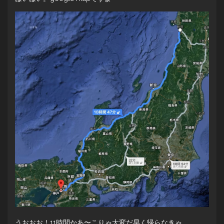
うおおお！11時間かあ〜こりゃ大変だ早く帰らなきゃ。