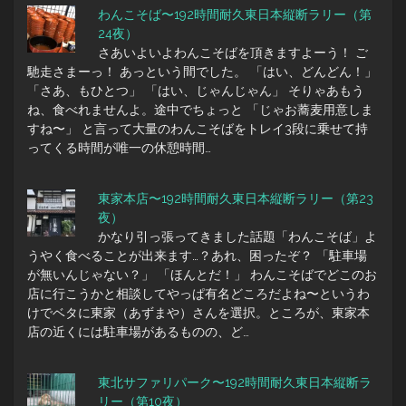
わんこそば〜192時間耐久東日本縦断ラリー（第
24夜）
さあいよいよわんこそばを頂きますよーう！ ご
馳走さまーっ！ あっという間でした。 「はい、どんどん！」
「さあ、もひとつ」 「はい、じゃんじゃん」 そりゃあもう
ね、食べれませんよ。途中でちょっと 「じゃお蕎麦用意しま
すね〜」 と言って大量のわんこそばをトレイ3段に乗せて持
ってくる時間が唯一の休憩時間…
東家本店〜192時間耐久東日本縦断ラリー（第23
夜）
かなり引っ張ってきました話題「わんこそば」よ
うやく食べることが出来ます…？あれ、困ったぞ？ 「駐車場
が無いんじゃない？」 「ほんとだ！」 わんこそばでどこのお
店に行こうかと相談してやっぱ有名どころだよね〜というわ
けでベタに東家（あずまや）さんを選択。ところが、東家本
店の近くには駐車場があるものの、ど…
東北サファリパーク〜192時間耐久東日本縦断ラ
リー（第10夜）