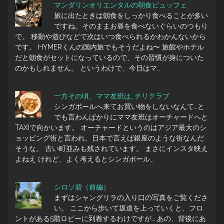
マンダリンオリエンタルの朝食ビュッフェ
旅に出たときは朝食をしっかり食べることが多い
ですね。そのままお昼を食べないぐらいのつもり
で。 移動や遊びなどで次はいつ食べられるかわかんないから
です。 HYMERくんの国内旅でもそうだよね〜 旅館やホテル
だと朝食がセットになっているので、その習慣が身についた
のかもしれません。 というわけで、今日はマ…
一方その頃、ママ友班は…チリクラブ
シンガポールへ来てお買い物をしないなんて…と
でも言わんばかりにママ友班はオーチャードへと
TAXIで向かいます。 オーチャードというのはアジア最大のシ
ョッピング街と言われ、日本で言えば銀座のような街なんだ
そうな。 古い町並みも残されています。 まさにインスタ映え
よねえ けれど、よく考えるとシンガポール…
シロソ砦（前編）
まずはシャングリラの入り口の写真をご覧くださ
い。 ここから歩いて坂道を上っていくと、フロ
ントがある5階ロビーに到着するわけですが… あの、背後にあ