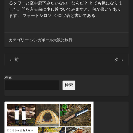
るタワーと空中廊下みたいなの、なんだ？ とても気になりま
した。門を入る前に少し近づいてみますと、何か書いてあり
ます。 フォートシロソ…シロソ砦と書いてある…
カテゴリー:
シンガポール大観光旅行
投
←
前
次
→
稿
ナ
ビ
検索
ゲ
検索
ー
シ
ョ
ン