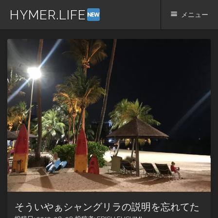
HYMER.LIFE
メニュー
コ
ン
テ
ン
ツ
へ
ス
キ
ッ
プ
そういやぁシャングリラの説明を忘れてた