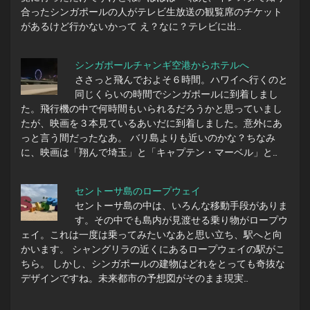
合ったシンガポールの人がテレビ生放送の観覧席のチケット
があるけど行かないかって え？なに？テレビに出…
シンガポールチャンギ空港からホテルへ
ささっと飛んでおよそ６時間。ハワイへ行くのと
同じくらいの時間でシンガポールに到着しまし
た。飛行機の中で何時間もいられるだろうかと思っていまし
たが、映画を３本見ているあいだに到着しました。意外にあ
っと言う間だったなあ。 バリ島よりも近いのかな？ちなみ
に、映画は「翔んで埼玉」と「キャプテン・マーベル」と…
セントーサ島のロープウェイ
セントーサ島の中は、いろんな移動手段がありま
す。その中でも島内が見渡せる乗り物がロープウ
ェイ。これは一度は乗ってみたいなあと思い立ち、駅へと向
かいます。 シャングリラの近くにあるロープウェイの駅がこ
ちら。 しかし、シンガポールの建物はどれをとっても奇抜な
デザインですね。未来都市の予想図がそのまま現実…