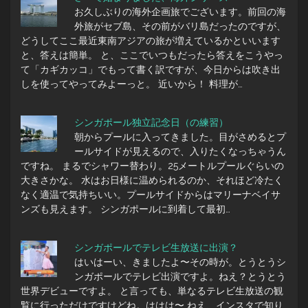
お久しぶりの海外企画旅でございます。前回の海
外旅がセブ島、その前がバリ島だったのですが、
どうしてここ最近東南アジアの旅が増えているかといいます
と、答えは簡単。 と、ここでいつもだったら答えをこうやっ
て「カギカッコ」でもって書く訳ですが、今日からは吹き出
しを使ってやってみよーっと。 近いから！ 料理が…
シンガポール独立記念日（の練習）
朝からプールに入ってきました。目がさめるとプ
ールサイドが見えるので、入りたくなっちゃうん
ですね。 まるでシャワー替わり。25メートルプールぐらいの
大きさかな。 水はお日様に温められるのか、それほど冷たく
なく適温で気持ちいい。プールサイドからはマリーナベイサ
ンズも見えます。 シンガポールに到着して最初…
シンガポールでテレビ生放送に出演？
はいはーい、きましたよ〜その時が。とうとうシ
ンガポールでテレビ出演ですよ。ねえ？とうとう
世界デビューですよ。 と言っても、単なるテレビ生放送の観
覧に行っただけですけどね。ははは〜 ねえ、インスタで知り