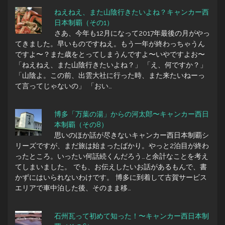
ねえねえ、また山陰行きたいよね？キャンカー西
日本制覇（その1）
さあ、今年も12月になって2017年最後の月がやっ
てきました。早いものですねえ。もう一年が終わっちゃうん
ですよ〜？また歳をとってしまうんですよ〜いやですよお〜
「ねえねえ、また山陰行きたいよね？」 「え、何ですか？」
「山陰よ。この前、出雲大社に行った時、また来たいねーっ
て言ってじゃないの」 「おい…
博多「万葉の湯」からの河太郎〜キャンカー西日
本制覇（その8）
思いのほか話が尽きないキャンカー西日本制覇シ
リーズですが、まだ旅は始まったばかり。やっと2泊目が終わ
ったところ。いったい何話続くんだろう…と余計なことを考え
てしまいました。 でも、お伝えしたいお話があるもんで、書
かずにはいられないわけです。 博多に到着して古賀サービス
エリアで車中泊した後、そのまま移…
石州瓦って初めて知った！〜キャンカー西日本制