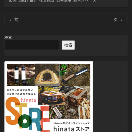
玄関
,
自動下書き
,
複合施設
,
長崎空港
,
駐車スペース
投
←
前
次
→
稿
ナ
ビ
検索
ゲ
検索
ー
シ
ョ
ン