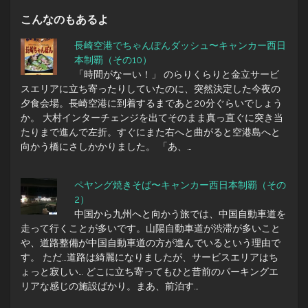
こんなのもあるよ
長崎空港でちゃんぽんダッシュ〜キャンカー西日
本制覇（その10）
「時間がなーい！」 のらりくらりと金立サービ
スエリアに立ち寄ったりしていたのに、突然決定した今夜の
夕食会場。長崎空港に到着するまであと20分ぐらいでしょう
か。 大村インターチェンジを出てそのまま真っ直ぐに突き当
たりまで進んで左折。すぐにまた右へと曲がると空港島へと
向かう橋にさしかかりました。 「あ、…
ペヤング焼きそば〜キャンカー西日本制覇（その
2）
中国から九州へと向かう旅では、中国自動車道を
走って行くことが多いです。山陽自動車道が渋滞が多いこと
や、道路整備が中国自動車道の方が進んでいるという理由で
す。 ただ…道路は綺麗になりましたが、サービスエリアはち
ょっと寂しい… どこに立ち寄ってもひと昔前のパーキングエ
リアな感じの施設ばかり。まあ、前泊す…