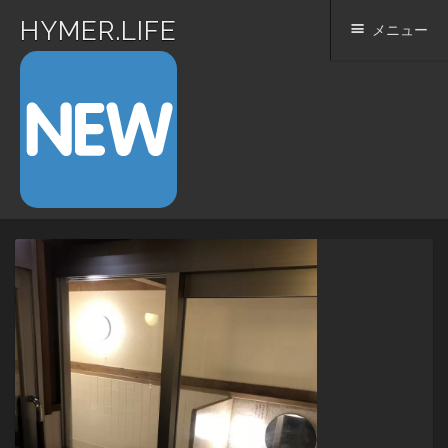
HYMER.LIFE
メニュー
コ
ン
テ
ン
ツ
へ
ス
キ
ッ
プ