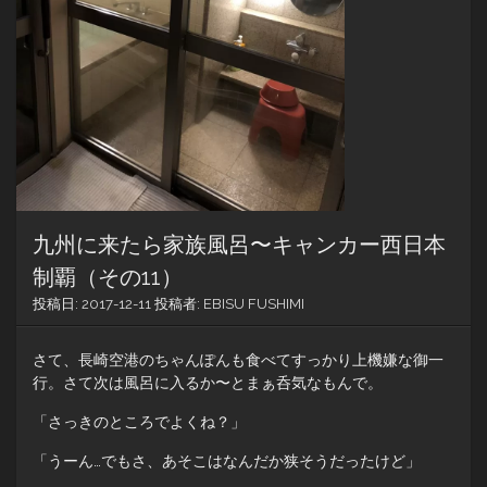
九州に来たら家族風呂〜キャンカー西日本
制覇（その11）
投稿日:
2017-12-11
投稿者:
EBISU FUSHIMI
さて、長崎空港のちゃんぽんも食べてすっかり上機嫌な御一
行。さて次は風呂に入るか〜とまぁ呑気なもんで。
「さっきのところでよくね？」
「うーん…でもさ、あそこはなんだか狭そうだったけど」