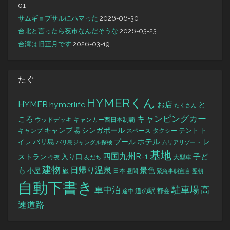
01
サムギョプサルにハマった
2026-06-30
台北と言ったら夜市なんだそうな
2026-03-23
台湾は旧正月です
2026-03-19
たぐ
HYMERくん
HYMER
hymer.life
お店
と
たくさん
キャンピングカー
ころ
キャンカー西日本制覇
ウッドデッキ
キャンプ場
シンガポール
タクシー
テント
ト
キャンプ
スペース
バリ島
ホテル
レ
プール
イレ
バリ島ジャングル探検
ムリアリゾート
基地
四国九州R-1
ストラン
子ど
入り口
大型車
今夜
友だち
建物
日帰り温泉
景色
も
小屋
旅
日本
昼間
緊急事態宣言
翌朝
自動下書き
駐車場
車中泊
高
道の駅
都会
途中
速道路