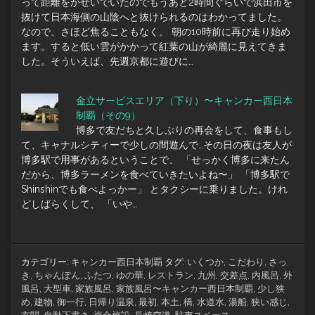
って距離をかせいでいたのでもうあと2時間ぐらいで浜田市を
抜けて日本海側の山陰へと抜けられるのはわかってました。
なので、さほど焦ることもなく。 朝の10時前に再び走り始め
ます。すると低い雲がかかって紅葉の山が綺麗に見えてきま
した。そういえば、先週京都に遊びに…
金立サービスエリア（下り）〜キャンカー西日本
制覇（その9）
博多で友だちと久しぶりの再会をして、食事もし
て、キャナルシティーで少しの間遊んで…その日の夜は友人が
博多駅で用事があるということで、 「せっかく博多に来たん
だから、博多ラーメンを食べていきたいよね〜」 「博多駅で
Shinshinでも食べよっかー」 とタクシーに乗りました。けれ
どしばらくして、 「いや…
カテゴリー:
キャンカー西日本制覇
タグ:
いくつか
,
こだわり
,
さっ
き
,
ちゃんぽん
,
ふたつ
,
ゆの華
,
レストラン
,
九州
,
交差点
,
内風呂
,
外
風呂
,
大型車
,
家族風呂
,
家族風呂〜キャンカー西日本制覇
,
少し狭
め
,
建物
,
御一行
,
日帰り温泉
,
最初
,
本土
,
橋
,
水道水
,
湯船
,
狭い感じ
,