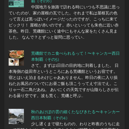
覇（その6）
中国地方を旅路で訪れる時にいつも不思議に思っ
ていたのが、家の屋根の瓦でした。それまで私は屋根瓦の色
って言えば黒っぽいイメージだったのですが、こっちに来て
ビックリ！ 屋根が赤いのです。赤いといっても朱色に近い赤
茶色。昨日、荒磯館にいく途中にもそんな家をたくさん見ま
した。 なんで？とずっと疑問に思ってい…
荒磯館でカニ食べられるって！〜キャンカー西日
本制覇（その5）
さて、まずは1日目の目的地に到着しました。 日
本海側の益田市というところにある荒磯館というお宿です。
宿とはいえ泊まるわけじゃあありません。昨日の夜に入り損
ねたお風呂のついでにお昼ご飯も頂こうってえ寸法でえ。こ
りゃ一石二鳥だあね。 あいにくの天気ですが山陰らしさが伝
わる曇り空です。波も荒く、荒磯と呼ぶ…
秋のあけぼの雲の細くたなびきたる〜キャンカー
西日本制覇（その4）
少し遅くまで寝たものの、わりと昨夜のうちに走