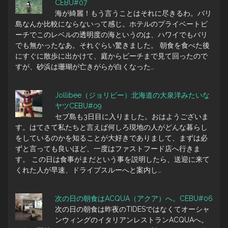
CEBU#07
海が綺麗！もう言うことはそれに尽きるわ。バリ
島なんか比較にならないって感じ。ホテルのプライベートビ
ーチでこのレベルの透明度の海というのは、ハワイでもバリ
でも無かったなあ。それぐらい驚きました。 朝食を食べた後
にすぐに散歩に出かけて、庭からビーチまで見て回ったので
すが、砂浜は珊瑚が亡きがらが白くなった…
Jollibee（ジョリビー）北海道の大泉洋みたいな
ヤツCEBU#09
セブ島も3日目に入りました。おはようございま
す。はてさて私たちと言えば何しろ現地の人がどんな暮らし
をしているのかを知ることが大好きでありまして、まずは必
ずと言っても良いほど、一度はファストフード店へ行きま
す。 この日は食事がまだという事を説明したら、送迎に来て
くれた人が早速、ドライブスルーへと案内し…
次の日の朝食はACQUA（アクア）へ。CEBU#06
次の日の朝食は昨夜のTIDESではなくてオーシャ
ンウィングのイタリアンレストランACQUAへ。