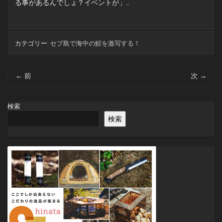
る事があるんでしょ？イベントが」…
カテゴリー:
セブ島で海中の鮫を激写する！
投
←
前
次
→
稿
ナ
ビ
検索
ゲ
検索
ー
シ
ョ
ン