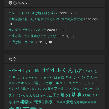
最近のネタ
コンラッドSEOULは地下鉄が遠い…
2026-07-02
仁川空港に着いた！電車に乗るT-MONEYの入手方法
2026-07-
01
サムギョプサルにハマった
2026-06-30
台北と言ったら夜市なんだそうな
2026-03-23
台湾は旧正月です
2026-03-19
たぐ
HYMERくん
HYMER
hymer.life
お店
と
たくさん
キャンピングカー
ころ
キャンカー西日本制覇
ウッドデッキ
キャンプ場
シンガポール
タクシー
テント
ト
キャンプ
スペース
バリ島
ホテル
レ
プール
イレ
バリ島ジャングル探検
ムリアリゾート
基地
四国九州R-1
ストラン
子ど
入り口
大型車
今夜
友だち
建物
日帰り温泉
景色
も
小屋
旅
日本
昼間
緊急事態宣言
翌朝