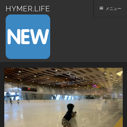
HYMER.LIFE
メニュー
コ
ン
テ
ン
ツ
へ
ス
キ
ッ
プ