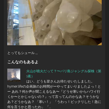
とってもシュール…。
こんなのもあるよ
火山が噴火だって？〜バリ島ジャングル探検（第
1夜）
はい、どうも皆さんお待たせいたしました。
hymer.lifeの企画旅のお時間がーやってまいりましたよっ！と
ー あれ？何か声が聞こえるなあ〜『どうせ寒いからハワイ行
くか〜とかじゃないの？』って言ってんのかなあ？そうかな
あ？どうかなあ？ 「寒い！」 「うわっ！ビックリした！急に
何を言うかと思ったわ」 「…