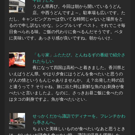
中西うどん
うどん県再び。今回は朝から開いているうどん
店。中西うどんですよ～。駐車場も広いです。た
だし、キャンピングカーは空いてる時間じゃないと場所をと
るので申し訳ないかな。シンプル いず ベスト。それでこそ毎
日食べられる味。ご飯の代わりに食べるんだそうです。ベタ
に美味いです。あっさり感が良いですね。朝からいけ…
「もり家」ふたたび。とんねるずの番組で紹介さ
れたらしい
夜になって四国は高松へと着きました。香川県と
いえばうどん県。やはり夕食にはうどんを食べたいと思うの
が人の情というもんじゃありませんか。 え？出発した時の話
と違うって？ そりゃね、旅に出た時は新鮮な魚のお刺身が食
べたいと言いましたよ。なのに、さっきお昼ご飯に食べたの
はタコの刺身ですよ。魚が食べたいとい…
せっかくだから諏訪でディナーを。フレンチかわ
ら亭さんへ。
ちょいと美味しいものが食べたいなあと思うとき