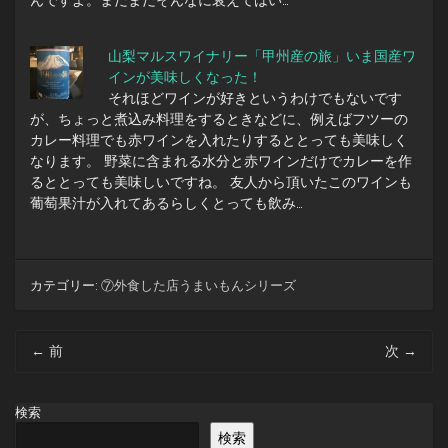
んですよ。まだまだそんなに衰えてはい…
山梨マルスワイナリー「甲州産の旅」いま国産ワ
インが美味しくなった！
それほどワインが好きというわけでもないです
が、ちょっと煮込み料理をするときなどに、例えばフツーの
カレー料理でも赤ワインを入れたりするととっても美味しく
なります。 野菜に含まれる水分と赤ワインだけでカレーを作
るととっても美味しいですね。 友人から頂いたこのワインも
葡萄果汁が入れてあるらしくとっても飲み…
カテゴリー:
⑦外食した店うまいもんシリーズ
投
←
前
次
→
稿
ナ
ビ
検索
ゲ
検索
ー