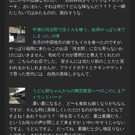
なにやら不思議なものが。 「お好み焼きそっくりなマロンケ
ーキ」 おいおい。それは何だ？どんな味なんだ？？？ と一瞬
たじろいではみたものの、面白そうな…
中洲の河太郎で活イカを喰う。結局やっぱり来て
しまった…の巻
先月の中国地方の旅でもイカを食べたのですが、
やっぱり福岡に来たらこのお店「河太郎」に立ち寄らないわ
けにはいきません。 初めてイカが透明だと教えてくれたの
が、こちらのお店でした。 皆さんには当たり前のことだと笑
われるかもしれませんが、フライドポテトとチキンナゲット
で育った世代には、自然の美味しさなんて…
うどん耕ちゃんからの陶芸教室へ〜のこのしまア
イランドパーク
暑い夏になると、どーも食欲も細くなりがちなん
ですが、そんな時に美味しくいただけるのが冷やしうどんで
すよね！あれ？ちがう？「何を言ってんだ、夏は素麺だろ」
というお叱りの声が聞こえて来ますが…いやいやそうじゃない
ですよ。うどんですよ。 だってね、素麺だと少し物足りない