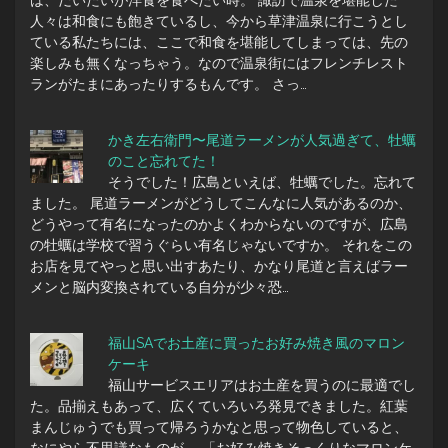
は、だいたいが洋食を食べたい時。 諏訪で温泉を堪能した
人々は和食にも飽きているし、今から草津温泉に行こうとし
ている私たちには、ここで和食を堪能してしまっては、先の
楽しみも無くなっちゃう。なので温泉街にはフレンチレスト
ランがたまにあったりするもんです。 さっ…
かき左右衛門〜尾道ラーメンが人気過ぎて、牡蠣
のこと忘れてた！
そうでした！広島といえば、牡蠣でした。忘れて
ました。 尾道ラーメンがどうしてこんなに人気があるのか、
どうやって有名になったのかよくわからないのですが、広島
の牡蠣は学校で習うぐらい有名じゃないですか。 それをこの
お店を見てやっと思い出すあたり、かなり尾道と言えばラー
メンと脳内変換されている自分が少々恐…
福山SAでお土産に買ったお好み焼き風のマロン
ケーキ
福山サービスエリアはお土産を買うのに最適でし
た。品揃えもあって、広くていろいろ発見できました。紅葉
まんじゅうでも買って帰ろうかなと思って物色していると、