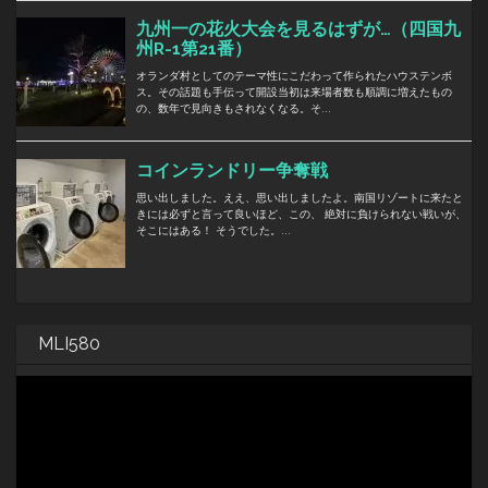
MLI580
動
画
プ
レ
ー