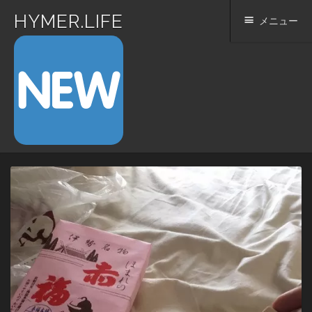
HYMER.LIFE
メニュー
コ
ン
テ
ン
ツ
へ
ス
キ
ッ
プ